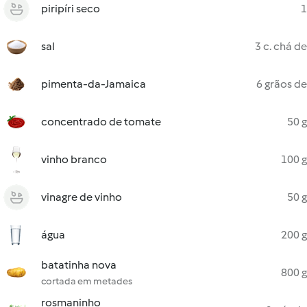
piripíri seco
1
sal
3 c. chá de
pimenta-da-Jamaica
6 grãos de
concentrado de tomate
50 g
vinho branco
100 g
vinagre de vinho
50 g
água
200 g
batatinha nova
800 g
cortada em metades
rosmaninho