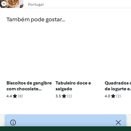
Portugal
Também pode gostar...
Biscoitos de gengibre
Tabuleiro doce e
Quadrados 
com chocolate
salgado
de iogurte e
quente picante
morangos
4.4
(8)
3.5
(2)
4.0
(2)
© Copyright 2026