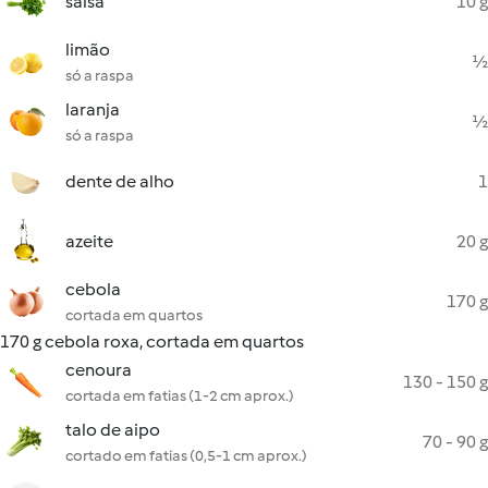
salsa
10 g
limão
½
só a raspa
laranja
½
só a raspa
dente de alho
1
azeite
20 g
cebola
170 g
cortada em quartos
170 g cebola roxa, cortada em quartos
cenoura
130 - 150 g
cortada em fatias (1-2 cm aprox.)
talo de aipo
70 - 90 g
cortado em fatias (0,5-1 cm aprox.)