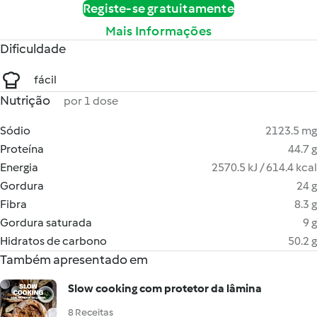
Registe-se gratuitamente
Mais Informações
Dificuldade
fácil
Nutrição
por 1 dose
Sódio
2123.5 mg
Proteína
44.7 g
Energia
2570.5 kJ / 614.4 kcal
Gordura
24 g
Fibra
8.3 g
Gordura saturada
9 g
Hidratos de carbono
50.2 g
Também apresentado em
Slow cooking com protetor da lâmina
8 Receitas