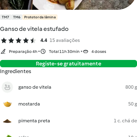
TM7
TM6
Protetor da lâmina
Ganso de vitela estufado
4.4
15 avaliações
Preparação 4h
Total 11h 30min
4 doses
Registe-se gratuitamente
Ingredientes
ganso de vitela
800 g
mostarda
50 g
pimenta preta
1 c. chá de