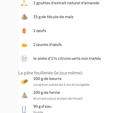
2 gouttes d'extrait naturel d'amande
35 g de fécule de maïs
2 œufs
2 jaunes d'œufs
le zeste d'1½ citrons verts non traités
La pâte feuilletée (le jour même)
200 g de beurre
coupé en cubes de 1 cm et congelés
200 g de farine
et un peu pour le plan de travail
90 g d'eau
froide