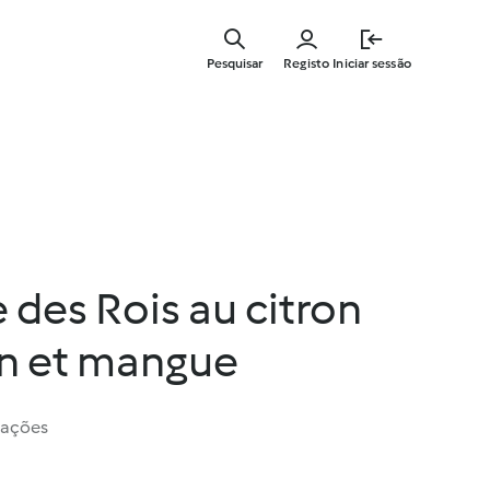
Saltar
para
Pesquisar
Registo
Iniciar sessão
o
conteúdo
principal
e des Rois au citron
on et mangue
iações