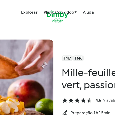
Explorar
Plano Cookidoo®
Ajuda
TM7
TM6
Mille-feuill
vert, passi
4.6
9 aval
Preparação 1h 15min