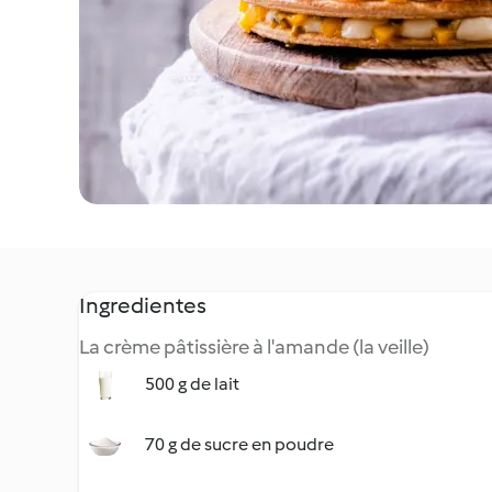
Ingredientes
La crème pâtissière à l'amande (la veille)
500 g de lait
70 g de sucre en poudre