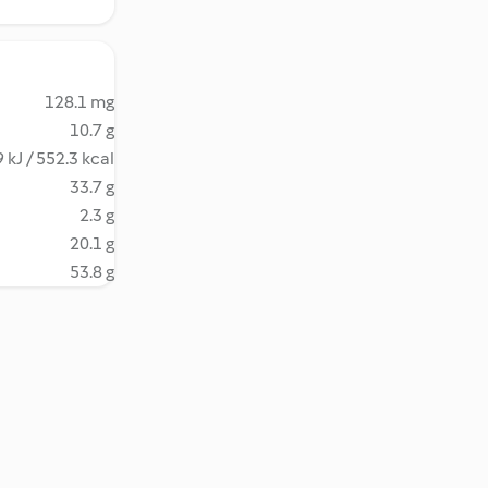
128.1 mg
10.7 g
 kJ / 552.3 kcal
33.7 g
2.3 g
20.1 g
53.8 g