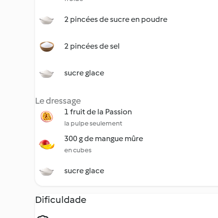
2 pincées de sucre en poudre
2 pincées de sel
sucre glace
Le dressage
1 fruit de la Passion
la pulpe seulement
300 g de mangue mûre
en cubes
sucre glace
Dificuldade