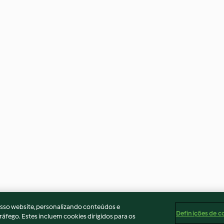
osso website, personalizando conteúdos e
Definições de c
ráfego. Estes incluem cookies dirigidos para os