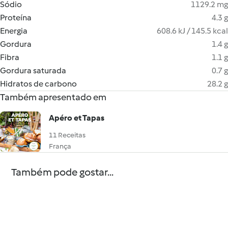
Sódio
1129.2 mg
Proteína
4.3 g
Energia
608.6 kJ / 145.5 kcal
Gordura
1.4 g
Fibra
1.1 g
Gordura saturada
0.7 g
Hidratos de carbono
28.2 g
Também apresentado em
Apéro et Tapas
11 Receitas
França
Também pode gostar...