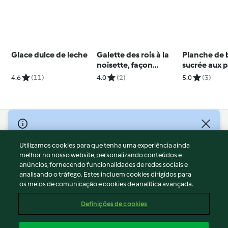
Glace dulce de leche
Galette des rois à la
Planche de 
noisette, façon
sucrée aux
sucette
et aux noix
4.6
(11)
4.0
(2)
5.0
(3)
© Copyright 2026
Utilizamos cookies para que tenha uma experiência ainda
Termos de Utilização
melhor no nosso website, personalizando conteúdos e
Aviso sobre Proteção de Dados
anúncios, fornecendo funcionalidades de redes sociais e
Aviso
analisando o tráfego. Estes incluem cookies dirigidos para
os meios de comunicação e cookies de analítica avançada.
Apoio legal
Cookies
Definições de cookies
Conteúdo do relatório
Rescisão do contrato