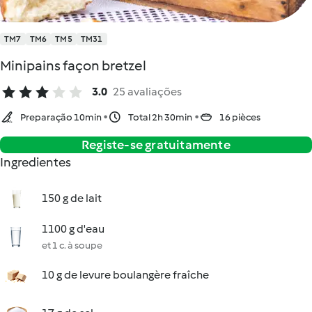
TM7
TM6
TM5
TM31
Minipains façon bretzel
3.0
25 avaliações
Preparação 10min
Total 2h 30min
16 pièces
Registe-se gratuitamente
Ingredientes
150 g de lait
1100 g d'eau
et 1 c. à soupe
10 g de levure boulangère fraîche