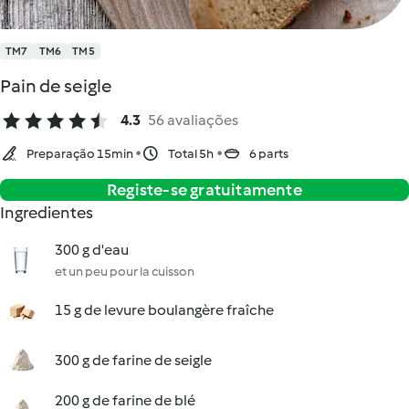
TM7
TM6
TM5
Pain de seigle
4.3
56 avaliações
Preparação 15min
Total 5h
6 parts
Registe-se gratuitamente
Ingredientes
300 g d'eau
et un peu pour la cuisson
15 g de levure boulangère fraîche
300 g de farine de seigle
200 g de farine de blé