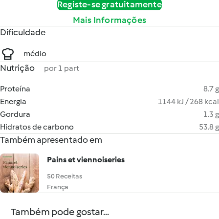
Registe-se gratuitamente
Mais Informações
Dificuldade
médio
Nutrição
por 1 part
Proteína
8.7 g
Energia
1144 kJ / 268 kcal
Gordura
1.3 g
Hidratos de carbono
53.8 g
Também apresentado em
Pains et viennoiseries
50 Receitas
França
Também pode gostar...