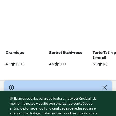
Cramique
Sorbet litchi-rose
Tarte Tatin
fenouil
4.5
(110)
4.5
(11)
3.8
(6)
© Copyright 2026
Utilizamos cookies para que tenha uma experiência ainda
Termos de Utilização
melhor no nosso website, personalizando conteúdos e
Aviso sobre Proteção de Dados
anúncios, fornecendo funcionalidades de redes sociais e
Aviso
analisando o tráfego. Estes incluem cookies dirigidos para