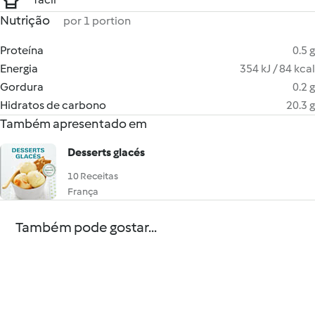
Nutrição
por 1 portion
Proteína
0.5 g
Energia
354 kJ / 84 kcal
Gordura
0.2 g
Hidratos de carbono
20.3 g
Também apresentado em
Desserts glacés
10 Receitas
França
Também pode gostar...