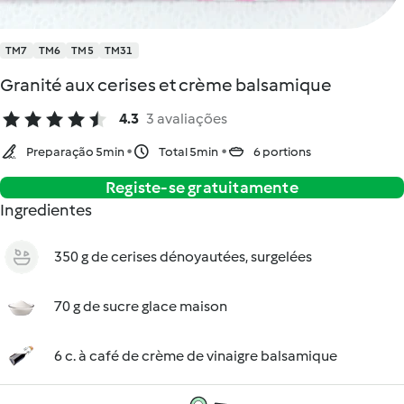
TM7
TM6
TM5
TM31
Granité aux cerises et crème balsamique
4.3
3 avaliações
Preparação 5min
Total 5min
6 portions
Registe-se gratuitamente
Ingredientes
350 g de cerises dénoyautées, surgelées
70 g de sucre glace maison
6 c. à café de crème de vinaigre balsamique