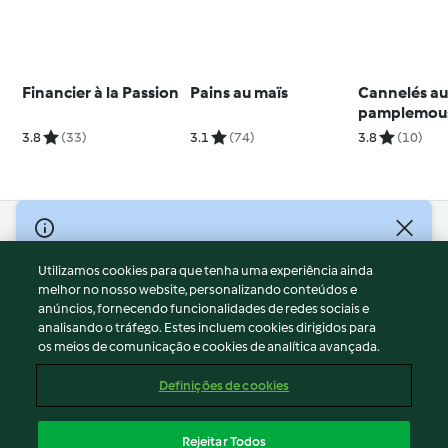
Financier à la Passion
Pains au maïs
Cannelés a
pamplemou
3.8
(33)
3.1
(74)
3.8
(10)
© Copyright 2026
Utilizamos cookies para que tenha uma experiência ainda
Termos de Utilização
melhor no nosso website, personalizando conteúdos e
Aviso sobre Proteção de Dados
anúncios, fornecendo funcionalidades de redes sociais e
Aviso
analisando o tráfego. Estes incluem cookies dirigidos para
os meios de comunicação e cookies de analítica avançada.
Apoio legal
Cookies
Definições de cookies
Conteúdo do relatório
Rescisão do contrato
Rejeitar Todos