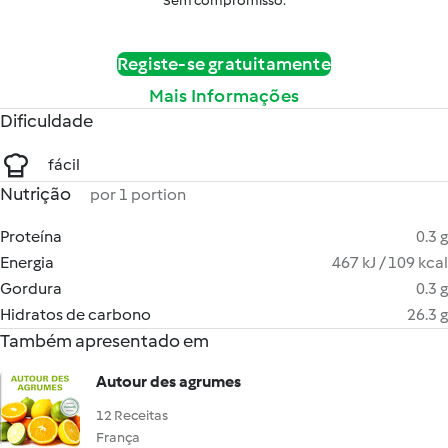
Sem compromisso.
Registe-se gratuitamente
Mais Informações
Dificuldade
fácil
Nutrição
por 1 portion
Proteína
0.3 g
Energia
467 kJ / 109 kcal
Gordura
0.3 g
Hidratos de carbono
26.3 g
Também apresentado em
Autour des agrumes
12 Receitas
França