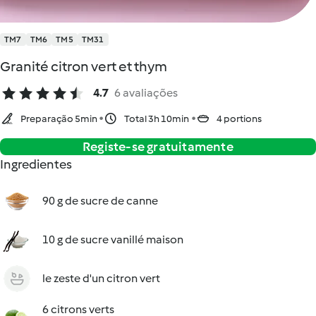
TM7
TM6
TM5
TM31
Granité citron vert et thym
4.7
6 avaliações
Preparação 5min
Total 3h 10min
4 portions
Registe-se gratuitamente
Ingredientes
90 g de sucre de canne
10 g de sucre vanillé maison
le zeste d'un citron vert
6 citrons verts