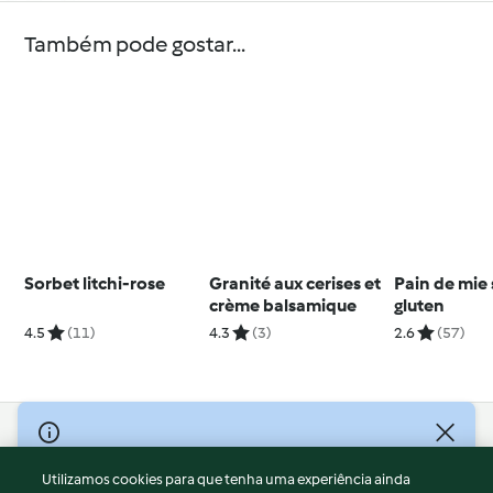
Também pode gostar...
Sorbet litchi-rose
Granité aux cerises et
Pain de mie
crème balsamique
gluten
4.5
(11)
4.3
(3)
2.6
(57)
© Copyright 2026
Utilizamos cookies para que tenha uma experiência ainda
Termos de Utilização