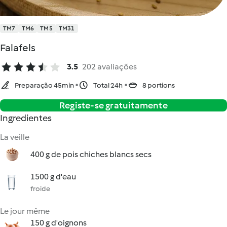
TM7
TM6
TM5
TM31
Falafels
3.5
202 avaliações
Preparação 45min
Total 24h
8 portions
Registe-se gratuitamente
Ingredientes
La veille
400 g de pois chiches blancs secs
1500 g d'eau
froide
Le jour même
150 g d'oignons