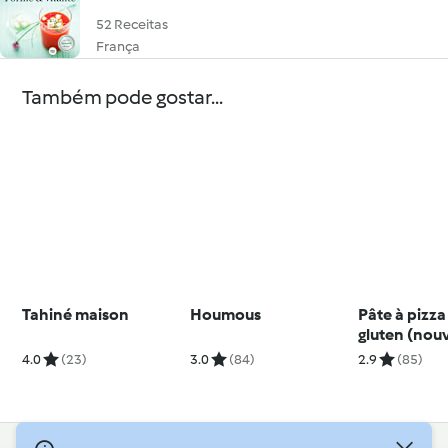
52 Receitas
França
Também pode gostar...
Tahiné maison
Houmous
Pâte à pizza
gluten (nouv
recette)
4.0
(23)
3.0
(84)
2.9
(85)