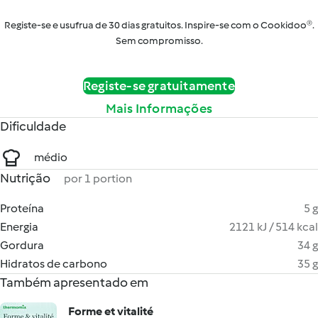
Registe-se e usufrua de 30 dias gratuitos. Inspire-se com o Cookidoo®.
Sem compromisso.
Registe-se gratuitamente
Mais Informações
Dificuldade
médio
Nutrição
por 1 portion
Proteína
5 g
Energia
2121 kJ / 514 kcal
Gordura
34 g
Hidratos de carbono
35 g
Também apresentado em
Forme et vitalité