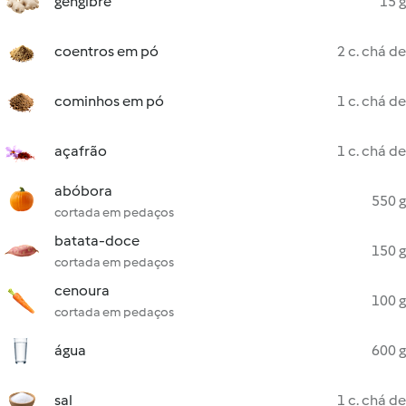
gengibre
15 g
coentros em pó
2 c. chá de
cominhos em pó
1 c. chá de
açafrão
1 c. chá de
abóbora
550 g
cortada em pedaços
batata-doce
150 g
cortada em pedaços
cenoura
100 g
cortada em pedaços
água
600 g
sal
1 c. chá de