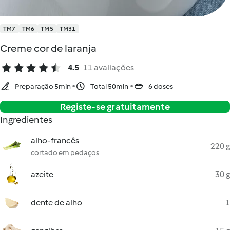
TM7
TM6
TM5
TM31
Creme cor de laranja
4.5
11 avaliações
Preparação 5min
Total 50min
6 doses
Registe-se gratuitamente
Ingredientes
alho-francês
220 g
cortado em pedaços
azeite
30 g
dente de alho
1