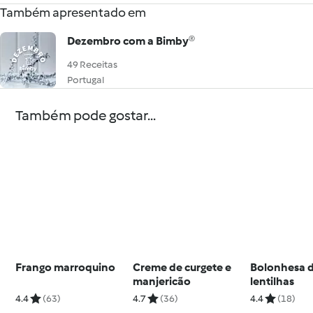
Também apresentado em
Dezembro com a Bimby®
49 Receitas
Portugal
Também pode gostar...
Frango marroquino
Creme de curgete e
Bolonhesa 
manjericão
lentilhas
4.4
(63)
4.7
(36)
4.4
(18)