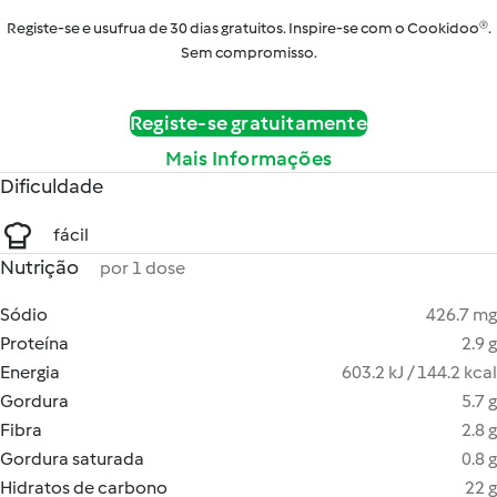
Registe-se e usufrua de 30 dias gratuitos. Inspire-se com o Cookidoo®.
Sem compromisso.
Registe-se gratuitamente
Mais Informações
Dificuldade
fácil
Nutrição
por 1 dose
Sódio
426.7 mg
Proteína
2.9 g
Energia
603.2 kJ / 144.2 kcal
Gordura
5.7 g
Fibra
2.8 g
Gordura saturada
0.8 g
Hidratos de carbono
22 g