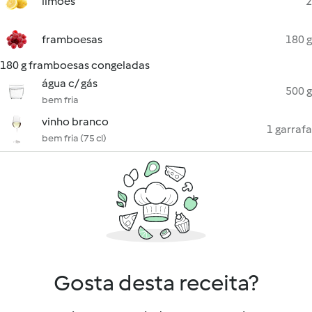
limões
2
framboesas
180 g
180 g framboesas congeladas
água c/ gás
500 g
bem fria
vinho branco
1 garrafa
bem fria (75 cl)
Gosta desta receita?