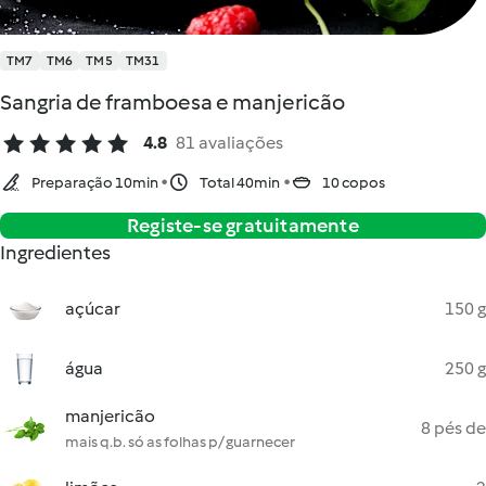
TM7
TM6
TM5
TM31
Sangria de framboesa e manjericão
4.8
81 avaliações
Preparação 10min
Total 40min
10 copos
Registe-se gratuitamente
Ingredientes
açúcar
150 g
água
250 g
manjericão
8 pés de
mais q.b. só as folhas p/ guarnecer