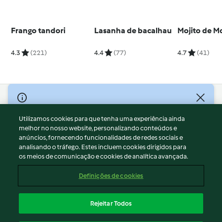
Frango tandori
Lasanha de bacalhau
Mojito de M
4.3
(221)
4.4
(77)
4.7
(41)
© Copyright 2026
Utilizamos cookies para que tenha uma experiência ainda
Termos de Utilização
melhor no nosso website, personalizando conteúdos e
Aviso sobre Proteção de Dados
anúncios, fornecendo funcionalidades de redes sociais e
Aviso
analisando o tráfego. Estes incluem cookies dirigidos para
os meios de comunicação e cookies de analítica avançada.
Apoio legal
Cookies
Definições de cookies
Conteúdo do relatório
Rescisão do contrato
Rejeitar Todos
Declaração de acessibilidade