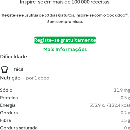
Inspire-se em mais de 100 000 receitas!
Registe-se e usufrua de 30 dias gratuitos. Inspire-se com o Cookidoo®.
Sem compromisso.
Registe-se gratuitamente
Mais Informações
Dificuldade
fácil
Nutrição
por 1 copo
Sódio
11.9 mg
Proteína
0.5 g
Energia
553.9 kJ / 132.4 kcal
Gordura
0.2 g
Fibra
1.5 g
Gordura saturada
0 g