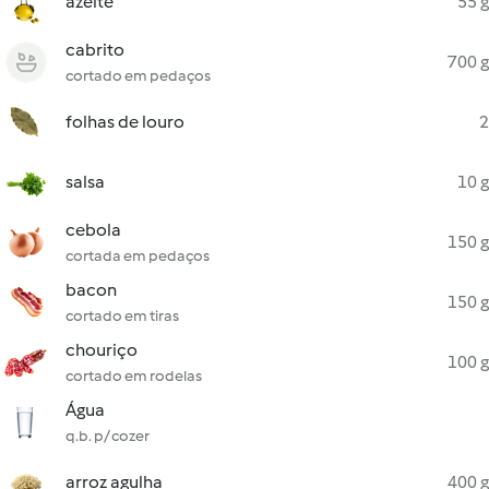
azeite
55 g
cabrito
700 g
cortado em pedaços
folhas de louro
2
salsa
10 g
cebola
150 g
cortada em pedaços
bacon
150 g
cortado em tiras
chouriço
100 g
cortado em rodelas
Água
q.b. p/ cozer
arroz agulha
400 g