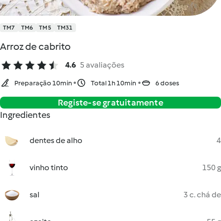
TM7
TM6
TM5
TM31
Arroz de cabrito
4.6
5 avaliações
Preparação 10min
Total 1h 10min
6 doses
Registe-se gratuitamente
Ingredientes
dentes de alho
4
vinho tinto
150 g
sal
3 c. chá de