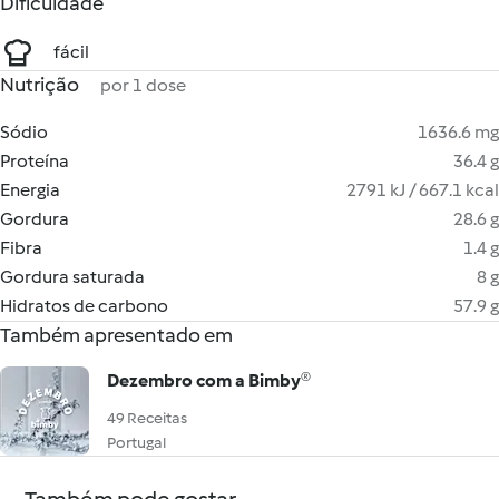
Dificuldade
fácil
Nutrição
por 1 dose
Sódio
1636.6 mg
Proteína
36.4 g
Energia
2791 kJ / 667.1 kcal
Gordura
28.6 g
Fibra
1.4 g
Gordura saturada
8 g
Hidratos de carbono
57.9 g
Também apresentado em
Dezembro com a Bimby®
49 Receitas
Portugal