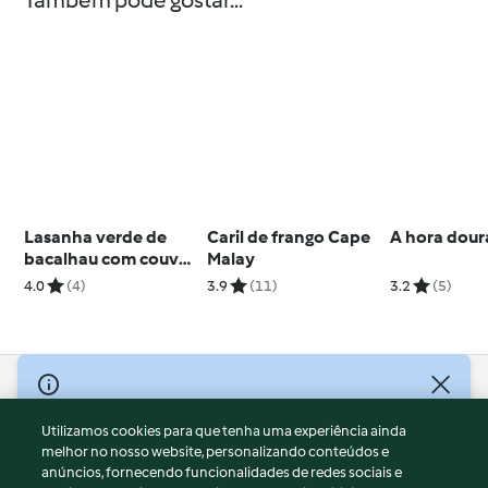
Também pode gostar...
Lasanha verde de
Caril de frango Cape
A hora dou
bacalhau com couves
Malay
e béchamel de alho
4.0
(4)
3.9
(11)
3.2
(5)
assado
© Copyright 2026
Utilizamos cookies para que tenha uma experiência ainda
Termos de Utilização
melhor no nosso website, personalizando conteúdos e
Aviso sobre Proteção de Dados
anúncios, fornecendo funcionalidades de redes sociais e