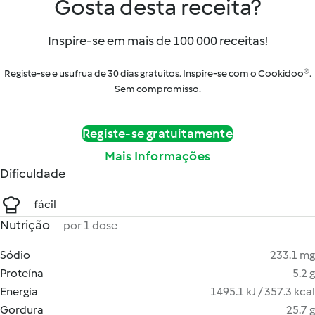
Gosta desta receita?
Inspire-se em mais de 100 000 receitas!
Registe-se e usufrua de 30 dias gratuitos. Inspire-se com o Cookidoo®.
Sem compromisso.
Registe-se gratuitamente
Mais Informações
Dificuldade
fácil
Nutrição
por 1 dose
Sódio
233.1 mg
Proteína
5.2 g
Energia
1495.1 kJ / 357.3 kcal
Gordura
25.7 g