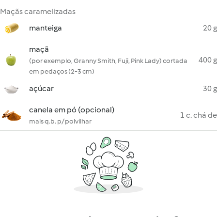
Maçãs caramelizadas
manteiga
20 g
maçã
400 g
(por exemplo, Granny Smith, Fuji, Pink Lady) cortada
em pedaços (2-3 cm)
açúcar
30 g
canela em pó (opcional)
1 c. chá de
mais q.b. p/ polvilhar