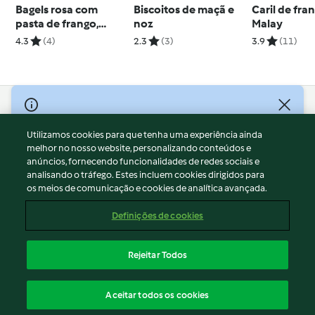
Bagels rosa com
Biscoitos de maçã e
Caril de fr
pasta de frango,
noz
Malay
abacate e folhas
4.3
(4)
2.3
(3)
3.9
(11)
verdes
© Copyright 2026
Utilizamos cookies para que tenha uma experiência ainda
Termos de Utilização
melhor no nosso website, personalizando conteúdos e
Aviso sobre Proteção de Dados
anúncios, fornecendo funcionalidades de redes sociais e
Aviso
analisando o tráfego. Estes incluem cookies dirigidos para
os meios de comunicação e cookies de analítica avançada.
Apoio legal
Cookies
Definições de cookies
Conteúdo do relatório
Rescisão do contrato
Rejeitar Todos
Declaração de acessibilidade
Português
Aceitar todos os cookies