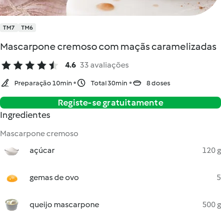
TM7
TM6
Mascarpone cremoso com maçãs caramelizadas
4.6
33 avaliações
Preparação 10min
Total 30min
8 doses
Registe-se gratuitamente
Ingredientes
Mascarpone cremoso
açúcar
120 g
gemas de ovo
5
queijo mascarpone
500 g