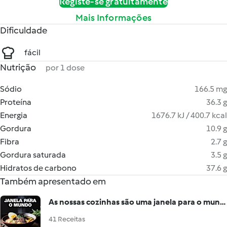
Registe-se gratuitamente
Mais Informações
Dificuldade
fácil
Nutrição
por 1 dose
Sódio
166.5 mg
Proteína
36.3 g
Energia
1676.7 kJ / 400.7 kcal
Gordura
10.9 g
Fibra
2.7 g
Gordura saturada
3.5 g
Hidratos de carbono
37.6 g
Também apresentado em
As nossas cozinhas são uma janela para o mundo
41 Receitas