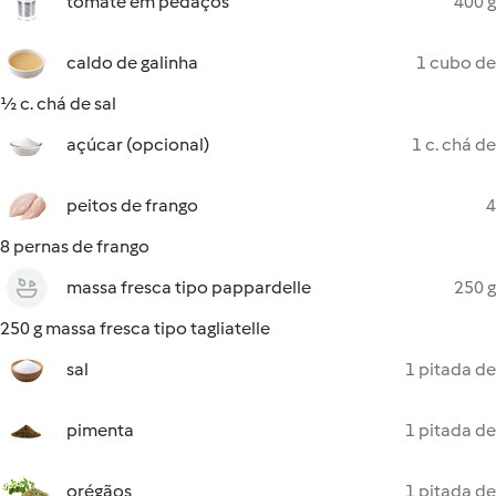
tomate em pedaços
400 g
caldo de galinha
1 cubo de
½ c. chá de sal
açúcar (opcional)
1 c. chá de
peitos de frango
4
8 pernas de frango
massa fresca tipo pappardelle
250 g
250 g massa fresca tipo tagliatelle
sal
1 pitada de
pimenta
1 pitada de
orégãos
1 pitada de