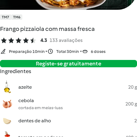
TM7
TM6
Frango pizzaiola com massa fresca
4.3
133 avaliações
Preparação 10min
Total 30min
6 doses
Registe-se gratuitamente
Ingredientes
azeite
20 g
cebola
200 g
cortada em meias-luas
dentes de alho
2