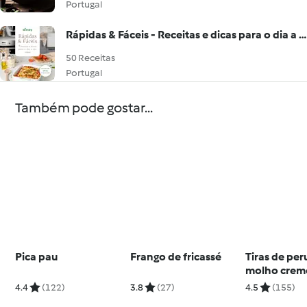
Portugal
Rápidas & Fáceis - Receitas e dicas para o dia a dia
50 Receitas
Portugal
Também pode gostar...
Pica pau
Frango de fricassé
Tiras de pe
molho crem
4.4
(122)
3.8
(27)
4.5
(155)