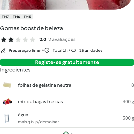
TM7
TM6
TM5
Gomas boost de beleza
2.0
2 avaliações
Preparação 5min
Total 1h
25 unidades
Registe-se gratuitamente
Ingredientes
folhas de gelatina neutra
8
mix de bagas frescas
300 g
água
300 g
mais q.b. p/ demolhar