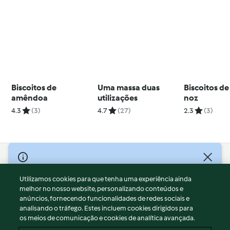
Biscoitos de
Uma massa duas
Biscoitos d
amêndoa
utilizações
noz
4.3
(3)
4.7
(27)
2.3
(3)
© Copyright 2026
Utilizamos cookies para que tenha uma experiência ainda
Termos de Utilização
melhor no nosso website, personalizando conteúdos e
Aviso sobre Proteção de Dados
anúncios, fornecendo funcionalidades de redes sociais e
Aviso
analisando o tráfego. Estes incluem cookies dirigidos para
os meios de comunicação e cookies de analítica avançada.
Apoio legal