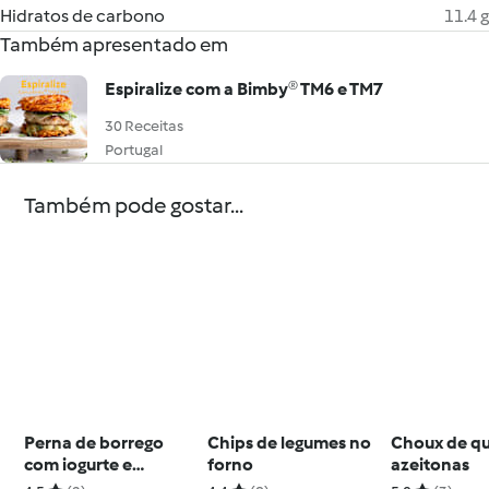
Hidratos de carbono
11.4 g
Também apresentado em
Espiralize com a Bimby® TM6 e TM7
30 Receitas
Portugal
Também pode gostar...
Perna de borrego
Chips de legumes no
Choux de qu
com iogurte e
forno
azeitonas
especiarias