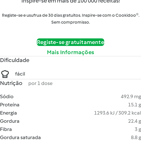
Inspire-se em mais de 100 000 receitas!
Registe-se e usufrua de 30 dias gratuitos. Inspire-se com o Cookidoo®.
Sem compromisso.
Registe-se gratuitamente
Mais Informações
Dificuldade
fácil
Nutrição
por 1 dose
Sódio
492.9 mg
Proteína
15.1 g
Energia
1293.6 kJ / 309.2 kcal
Gordura
22.4 g
Fibra
3 g
Gordura saturada
8.8 g