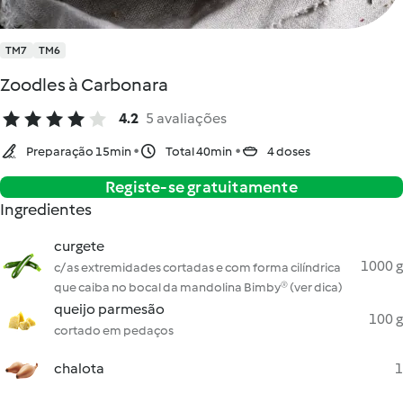
TM7
TM6
Zoodles à Carbonara
4.2
5 avaliações
Preparação 15min
Total 40min
4 doses
Registe-se gratuitamente
Ingredientes
curgete
1000 g
c/ as extremidades cortadas e com forma cilíndrica
que caiba no bocal da mandolina Bimby® (ver dica)
queijo parmesão
100 g
cortado em pedaços
chalota
1