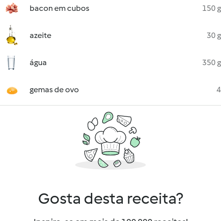
bacon em cubos
150 g
azeite
30 g
água
350 g
gemas de ovo
4
Gosta desta receita?