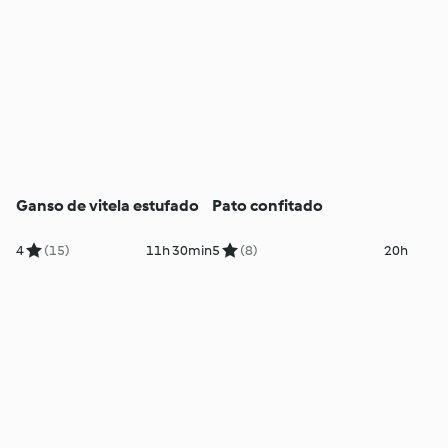
Ganso de vitela estufado
Pato confitado
4
(15)
11h 30min
5
(8)
20h