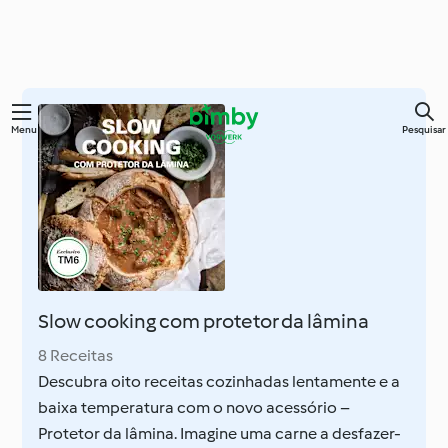
Saltar
Menu
Pesquisar
para
o
conteúdo
principal
Slow cooking com protetor da lâmina
8 Receitas
Descubra oito receitas cozinhadas lentamente e a
baixa temperatura com o novo acessório –
Protetor da lâmina. Imagine uma carne a desfazer-