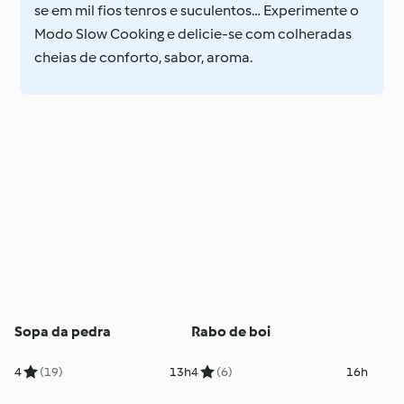
se em mil fios tenros e suculentos… Experimente o
Modo Slow Cooking e delicie-se com colheradas
cheias de conforto, sabor, aroma.
Sopa da pedra
Rabo de boi
4
(19)
13h
4
(6)
16h