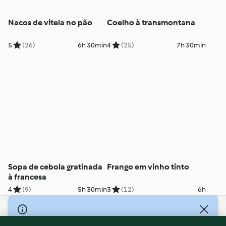
Nacos de vitela no pão
Coelho à transmontana
5
(26)
6h 30min
4
(25)
7h 30min
Sopa de cebola gratinada
Frango em vinho tinto
à francesa
4
(9)
5h 30min
3
(12)
6h
© Copyright 2026