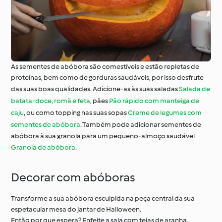
As sementes de abóbora são comestíveis e estão repletas de
proteínas, bem como de gorduras saudáveis, por isso desfrute
das suas boas qualidades. Adicione-as às suas saladas
Salada de
batata-doce, romã e feta
, pães
Pão rápido com manteiga de
caju
, ou como topping nas suas sopas
Creme de legumes com
sementes de abóbora
. Também pode adicionar sementes de
abóbora à sua granola para um pequeno-almoço saudável
Granola de abóbora
.
Decorar com abóboras
Transforme a sua abóbora esculpida na peça central da sua
espetacular mesa do jantar de Halloween.
Então por que espera? Enfeite a sala com teias de aranha,