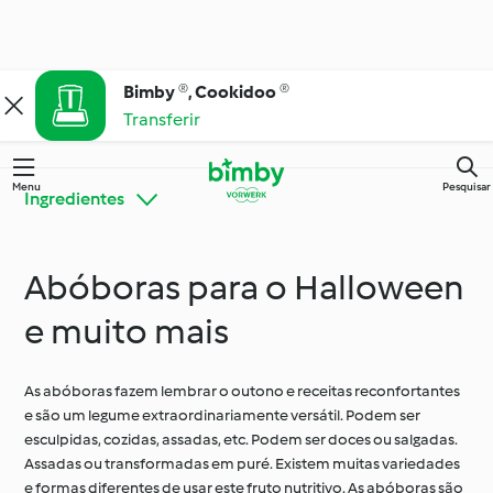
Bimby ®, Cookidoo ®
Transferir
Menu
Pesquisar
Ingredientes
Abóboras para o Halloween
Bimby® Dicas e
Conheça o Cookidoo®
Truques
e muito mais
Cozinha para todos os
As abóboras fazem lembrar o outono e receitas reconfortantes
Ingredientes
dias
e são um legume extraordinariamente versátil. Podem ser
esculpidas, cozidas, assadas, etc. Podem ser doces ou salgadas.
Assadas ou transformadas em puré. Existem muitas variedades
Ocasiões especiais e
e formas diferentes de usar este fruto nutritivo. As abóboras são
Dietas e tendências
estações