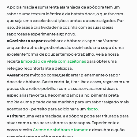
A polpa macia e sumarenta alaranjada da abóbora tem um
sabor e uma textura idêntica à da batata doce, o que faz com
que seja uma excelente adição a pratos doces e salgados. Por
isso, dê asas à criatividade na cozinha com as suas ideias
saborosas e experimente algo novo.
●
Cozinhar a vapor:
cozinhar a abóbora a vapor na Varoma
enquanto outros ingredientes são cozinhados no copo é uma
excelente forma de poupar tempo e trabalho. Veja a nossa
receita
Empadão de vitela com azeitonas
para obter uma
refeição reconfortante e deliciosa.
●
Assar:
este método consegue libertar plenamente o sabor
doce da abóbora. Basta cortá-la, tirar-lhe a casca, regar com um
pouco de azeite e polvilhar com as suas ervas aromáticas e
especiarias favoritas. Recomendamos alho, pimenta preta
moída e uma pitada de sal marinho para um sabor salgado mais
acentuado - perfeito para adicionar a um
risoto
.
●
Triturar:
uma vez amaciada, a abóbora pode ser triturada para
atuar como uma base saborosa para sopas. Experimente a
nossa receita
Creme de abóbora e tomate
e descubra o quão
reconfortante a abóbora pode ser.