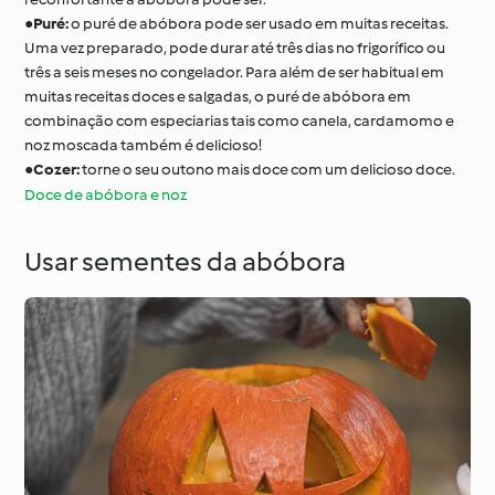
●
Puré:
o puré de abóbora pode ser usado em muitas receitas.
Uma vez preparado, pode durar até três dias no frigorífico ou
três a seis meses no congelador. Para além de ser habitual em
muitas receitas doces e salgadas, o puré de abóbora em
combinação com especiarias tais como canela, cardamomo e
noz moscada também é delicioso!
●
Cozer:
torne o seu outono mais doce com um delicioso doce.
Doce de abóbora e noz
Usar sementes da abóbora