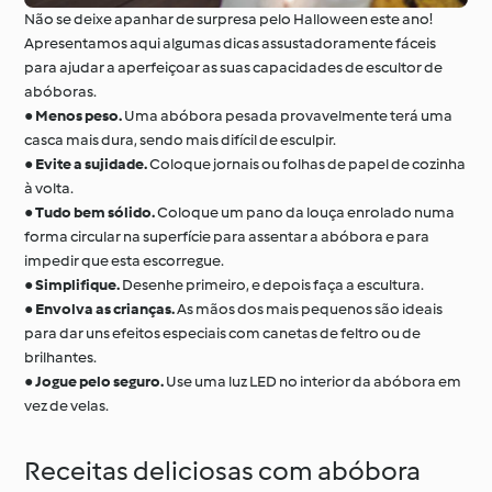
Não se deixe apanhar de surpresa pelo Halloween este ano!
Apresentamos aqui algumas dicas assustadoramente fáceis
para ajudar a aperfeiçoar as suas capacidades de escultor de
abóboras.
●
Menos peso.
Uma abóbora pesada provavelmente terá uma
casca mais dura, sendo mais difícil de esculpir.
●
Evite a sujidade.
Coloque jornais ou folhas de papel de cozinha
à volta.
●
Tudo bem sólido.
Coloque um pano da louça enrolado numa
forma circular na superfície para assentar a abóbora e para
impedir que esta escorregue.
●
Simplifique.
Desenhe primeiro, e depois faça a escultura.
●
Envolva as crianças.
As mãos dos mais pequenos são ideais
para dar uns efeitos especiais com canetas de feltro ou de
brilhantes.
●
Jogue pelo seguro.
Use uma luz LED no interior da abóbora em
vez de velas.
Receitas deliciosas com abóbora