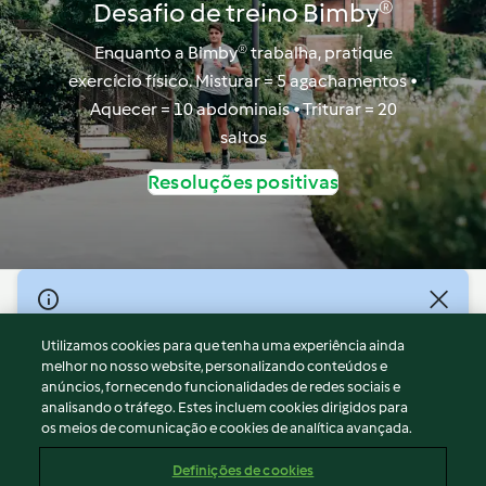
Desafio de treino Bimby®
Enquanto a Bimby® trabalha, pratique
exercício físico. Misturar = 5 agachamentos •
Aquecer = 10 abdominais • Triturar = 20
saltos
Resoluções positivas
© Copyright 2026
Utilizamos cookies para que tenha uma experiência ainda
Termos de Utilização
melhor no nosso website, personalizando conteúdos e
Aviso sobre Proteção de Dados
anúncios, fornecendo funcionalidades de redes sociais e
Aviso
analisando o tráfego. Estes incluem cookies dirigidos para
os meios de comunicação e cookies de analítica avançada.
Apoio legal
Cookies
Definições de cookies