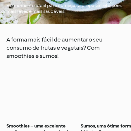
É o momento ideal para começar a preparar refeições
mais leves e mais saudáveis!
À volta do mundo com
Aprenda com o
o Cookidoo®
Cookidoo®
A forma mais fácil de aumentar o seu
consumo de frutas e vegetais? Com
smoothies e sumos!
Smoothies – uma excelente
Sumos, uma ótima form