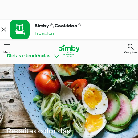
Bimby ®, Cookidoo ®
Transferir
Menu
Pesquisar
Dietas e tendências
Bimby® Dicas e
Conheça o Cookidoo®
Truques
Cozinha para todos os
Ingredientes
dias
Receitas coloridas
Ocasiões especiais e
Dietas e tendências
estações