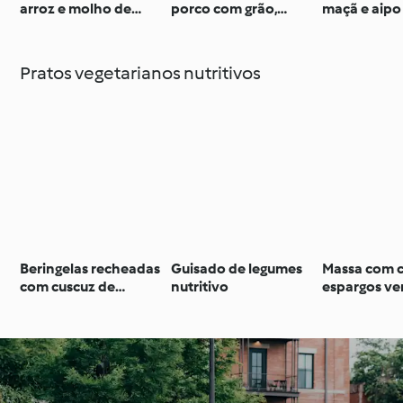
arroz e molho de
porco com grão,
maçã e aipo
amendoim
legumes e cuscuz
pedaços de
Pratos vegetarianos nutritivos
Beringelas recheadas
Guisado de legumes
Massa com c
com cuscuz de
nutritivo
espargos ve
legumes