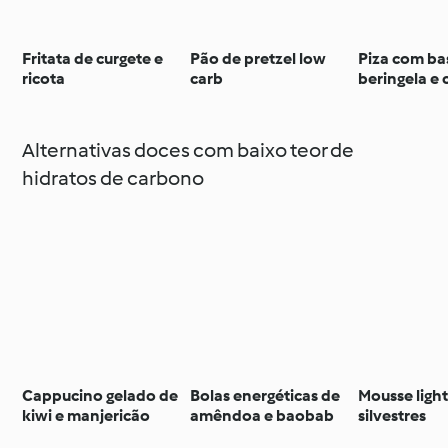
Fritata de curgete e
Pão de pretzel low
Piza com ba
ricota
carb
beringela e 
low carb
Alternativas doces com baixo teor de
hidratos de carbono
Cappucino gelado de
Bolas energéticas de
Mousse light
kiwi e manjericão
amêndoa e baobab
silvestres