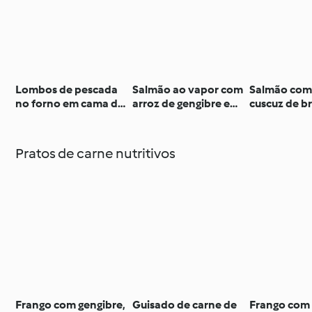
Lombos de pescada
Salmão ao vapor com
Salmão com 
no forno em cama de
arroz de gengibre e
cuscuz de b
couve
couve marinada
Pratos de carne nutritivos
Frango com gengibre,
Guisado de carne de
Frango com 