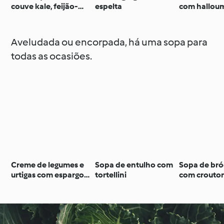
couve kale, feijão-
espelta
com hallou
branco, noz e bagas
de goji
Aveludada ou encorpada, há uma sopa para
todas as ocasiões.
Creme de legumes e
Sopa de entulho com
Sopa de bró
urtigas com espargos
tortellini
com crouto
e granola aromática