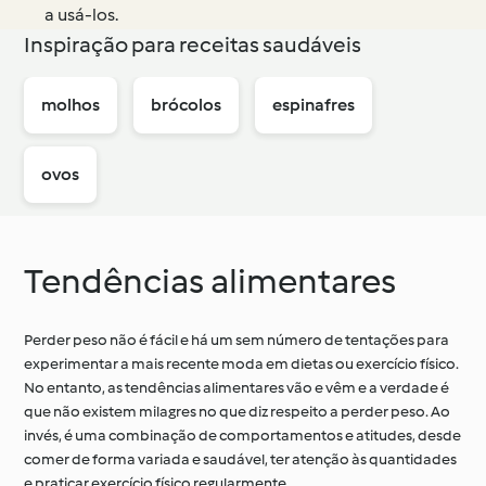
a usá-los.
Inspiração para receitas saudáveis
molhos
brócolos
espinafres
ovos
Tendências alimentares
Perder peso não é fácil e há um sem número de tentações para
experimentar a mais recente moda em dietas ou exercício físico.
No entanto, as tendências alimentares vão e vêm e a verdade é
que não existem milagres no que diz respeito a perder peso. Ao
invés, é uma combinação de comportamentos e atitudes, desde
comer de forma variada e saudável, ter atenção às quantidades
e praticar exercício físico regularmente.