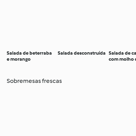
Salada de beterraba
Salada desconstruída
Salada de ca
e morango
com molho 
tomate fres
Sobremesas frescas