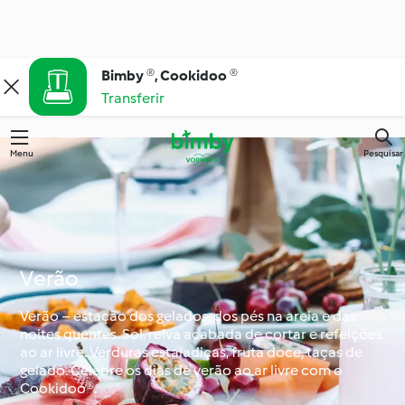
Bimby ®, Cookidoo ®
Transferir
Menu
Pesquisar
Verão
Verão – estação dos gelados, dos pés na areia e das
noites quentes. Sol, relva acabada de cortar e refeições
ao ar livre. Verduras estaladiças, fruta doce, taças de
gelado. Celebre os dias de verão ao ar livre com o
Cookidoo®.