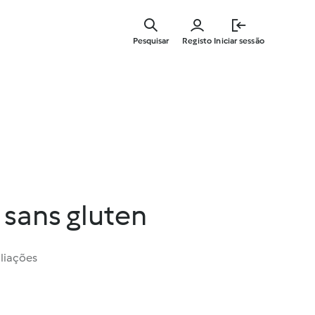
Saltar
para
Pesquisar
Registo
Iniciar sessão
o
conteúdo
principal
 sans gluten
liações