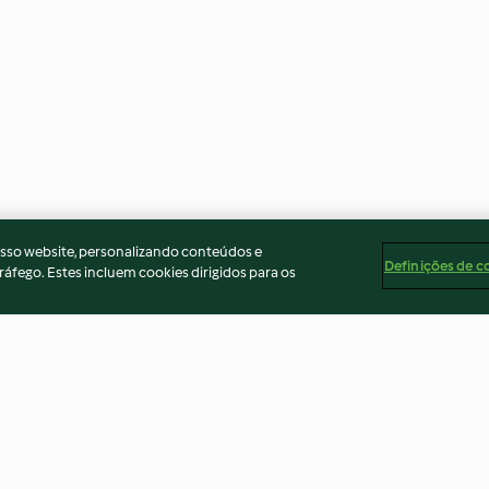
osso website, personalizando conteúdos e
Definições de c
ráfego. Estes incluem cookies dirigidos para os
ndinave
Brioche sans gluten
Sorbet banane-s