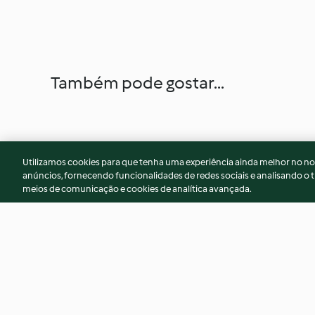
Também pode gostar...
Utilizamos cookies para que tenha uma experiência ainda melhor no n
anúncios, fornecendo funcionalidades de redes sociais e analisando o t
meios de comunicação e cookies de analítica avançada.
Le pain de type 80 (Bruno
Pain de seigle sca
Dinel)