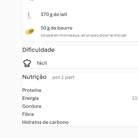
370 g de lait
50 g de beurre
coupé en morceaux, et un peu pour le moule
Dificuldade
fácil
Nutrição
por 1 part
Proteína
Energia
11
Gordura
Fibra
Hidratos de carbono