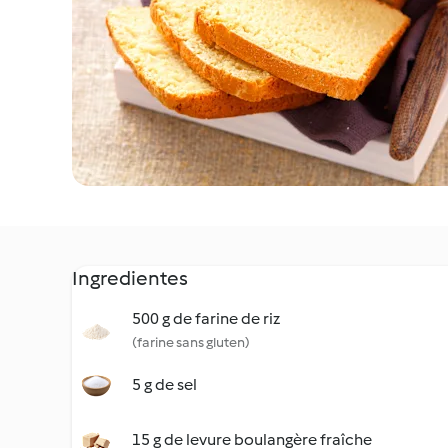
Ingredientes
500 g de farine de riz
(farine sans gluten)
5 g de sel
15 g de levure boulangère fraîche