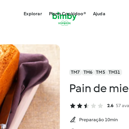
Explorar
Plano Cookidoo®
Ajuda
TM7
TM6
TM5
TM31
Pain de mie
2.6
57 ava
Preparação 10min