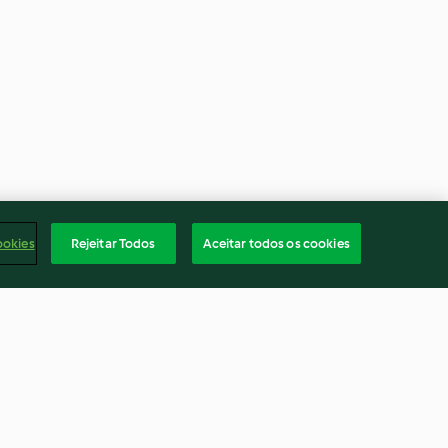
ookies
Rejeitar Todos
Aceitar todos os cookies
piruline
Focaccia au thym