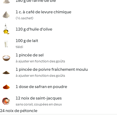
180 g de farine de blé
1 c. à café de levure chimique
(½ sachet)
120 g d'huile d'olive
100 g de lait
tiédi
1 pincée de sel
à ajuster en fonction des goûts
1 pincée de poivre fraîchement moulu
à ajuster en fonction des goûts
1 dose de safran en poudre
12 noix de saint-jacques
sans corail, coupées en deux
24 noix de pétoncle