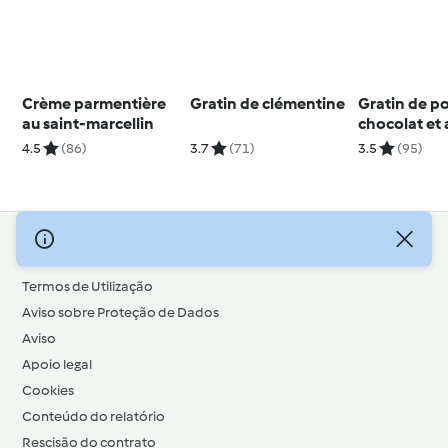
Crème parmentière
Gratin de clémentine
Gratin de po
au saint-marcellin
chocolat et 
amandes
4.5
(86)
3.7
(71)
3.5
(95)
© Copyright 2026
Termos de Utilização
Aviso sobre Proteção de Dados
Aviso
Apoio legal
Cookies
Conteúdo do relatório
Rescisão do contrato