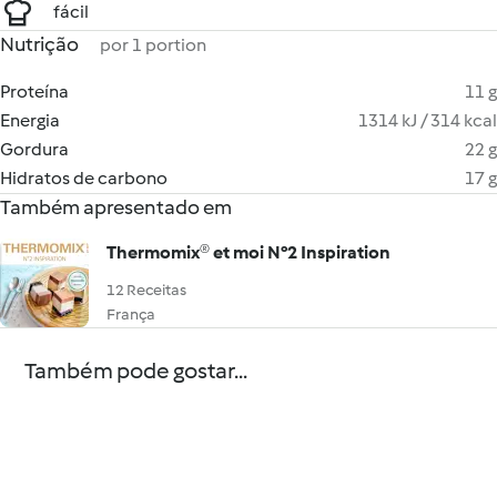
fácil
Nutrição
por 1 portion
Proteína
11 g
Energia
1314 kJ / 314 kcal
Gordura
22 g
Hidratos de carbono
17 g
Também apresentado em
Thermomix® et moi N°2 Inspiration
12 Receitas
França
Também pode gostar...