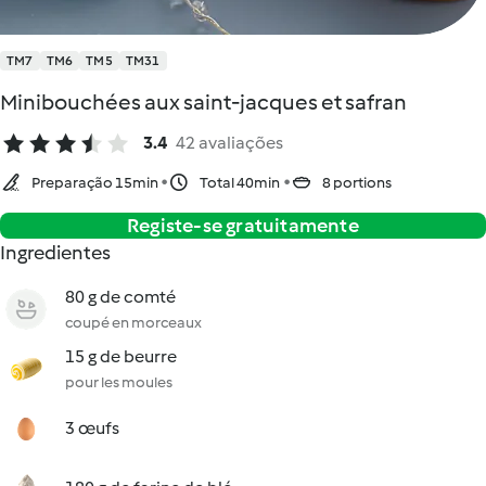
TM7
TM6
TM5
TM31
Minibouchées aux saint-jacques et safran
3.4
42 avaliações
Preparação 15min
Total 40min
8 portions
Registe-se gratuitamente
Ingredientes
80 g de comté
coupé en morceaux
15 g de beurre
pour les moules
3 œufs