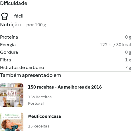
Dificuldade
fácil
Nutrição
por 100 g
Proteína
0 g
Energia
122 kJ / 30 kcal
Gordura
0 g
Fibra
1 g
Hidratos de carbono
7 g
Também apresentado em
150 receitas - As melhores de 2016
156 Receitas
Portugal
#euficoemcasa
15 Receitas