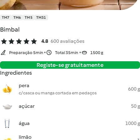
TM7
TM6
TM5
TM31
Bimbal
4.8
600 avaliações
Preparação 5min
Total 35min
1500 g
Registe-se gratuitamente
Ingredientes
pera
600 g
c/ casca ou manga cortada em pedaços
açúcar
50 g
água
1000 g
limão