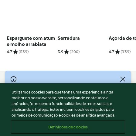
Esparguete com atum
Serradura
Açorda de 
e molho arrabiata
4.7
(539)
3.9
(200)
4.7
(139)
© Copyright 2026
Utilizamos cookies para que tenha uma experiência ainda
Termos de Utilização
melhor no nosso website, personalizando conteúdos e
Aviso sobre Proteção de Dados
anúncios, fornecendo funcionalidades de redes sociais e
Aviso
analisando o tráfego. Estes incluem cookies dirigidos para
os meios de comunicação e cookies de analítica avançada.
Apoio legal
Cookies
Definições de cookies
Conteúdo do relatório