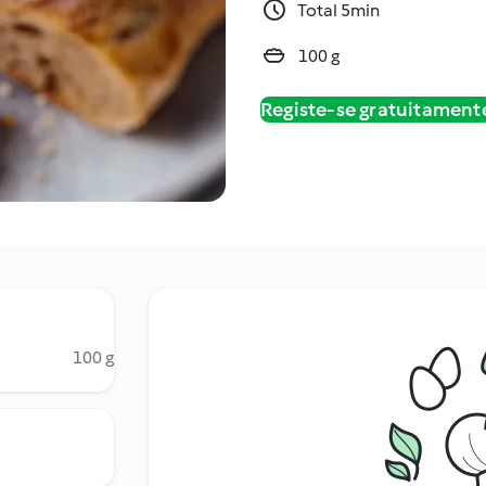
Total 5min
100 g
Registe-se gratuitament
100 g