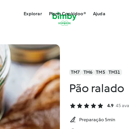
Explorar
Plano Cookidoo®
Ajuda
TM7
TM6
TM5
TM31
Pão ralado
4.9
45 ava
Preparação 5min