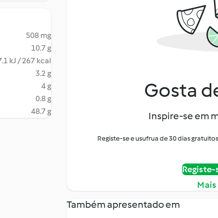
508 mg
10.7 g
.1 kJ / 267 kcal
3.2 g
Gosta de
4 g
0.8 g
48.7 g
Inspire-se em m
Registe-se e usufrua de 30 dias gratui
Registe-
Mais
Também apresentado em