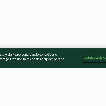
osso website, personalizando conteúdos e
Definições de c
ráfego. Estes incluem cookies dirigidos para os
Açorda de tomate
Frango com cer