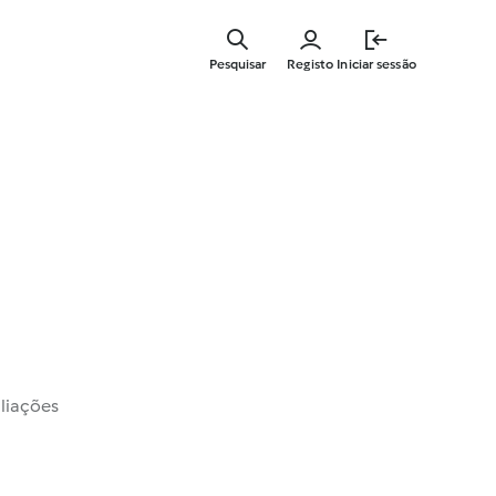
Saltar
para
Pesquisar
Registo
Iniciar sessão
o
conteúdo
principal
liações