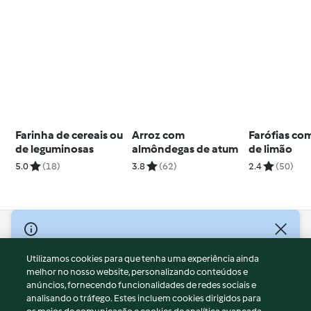
Farinha de cereais ou
Arroz com
Farófias co
de leguminosas
almôndegas de atum
de limão
5.0
(18)
3.8
(62)
2.4
(50)
© Copyright 2026
Utilizamos cookies para que tenha uma experiência ainda
Termos de Utilização
melhor no nosso website, personalizando conteúdos e
Aviso sobre Proteção de Dados
anúncios, fornecendo funcionalidades de redes sociais e
Aviso
analisando o tráfego. Estes incluem cookies dirigidos para