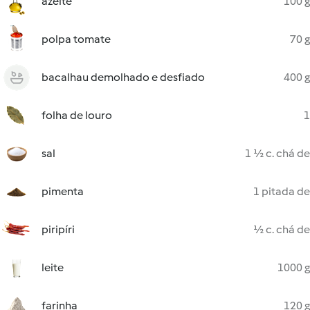
azeite
100 g
polpa tomate
70 g
bacalhau demolhado e desfiado
400 g
folha de louro
1
sal
1 ½ c. chá de
pimenta
1 pitada de
piripíri
½ c. chá de
leite
1000 g
farinha
120 g