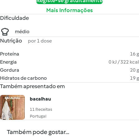
Registe-se gratuitamente
Mais Informações
Dificuldade
médio
Nutrição
por 1 dose
Proteína
16 g
Energia
0 kJ / 322 kcal
Gordura
20 g
Hidratos de carbono
19 g
Também apresentado em
bacalhau
11 Receitas
Portugal
Também pode gostar...