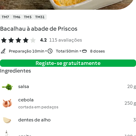
TM7
TM6
TM5
TM31
Bacalhau à abade de Priscos
4.2
115 avaliações
Preparação 10min
Total 50min
8 doses
Registe-se gratuitamente
Ingredientes
salsa
20 g
cebola
250 g
cortada em pedaços
dentes de alho
3