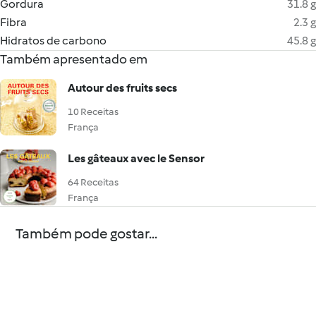
Gordura
31.8 g
Fibra
2.3 g
Hidratos de carbono
45.8 g
Também apresentado em
Autour des fruits secs
10 Receitas
França
Les gâteaux avec le Sensor
64 Receitas
França
Também pode gostar...