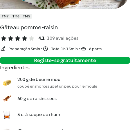
TM7
TM6
TM5
Gâteau pomme-raisin
4.1
109 avaliações
Preparação 5min
Total 1h 15min
6 parts
Registe-se gratuitamente
Ingredientes
200 g de beurre mou
coupé en morceaux et un peu pour le moule
60 g de raisins secs
3 c. à soupe de rhum