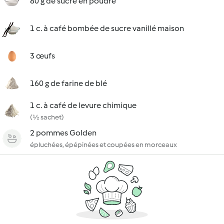
80 g de sucre en poudre
1 c. à café bombée de sucre vanillé maison
3 œufs
160 g de farine de blé
1 c. à café de levure chimique
(½ sachet)
2 pommes Golden
épluchées, épépinées et coupées en morceaux