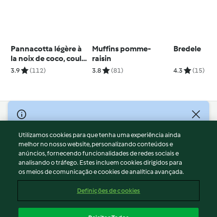
Pannacotta légère à
Muffins pomme-
Bredele
la noix de coco, coulis
raisin
de fruits rouges
3.9
(112)
3.8
(81)
4.3
(15)
© Copyright 2026
Utilizamos cookies para que tenha uma experiência ainda
Termos de Utilização
melhor no nosso website, personalizando conteúdos e
Aviso sobre Proteção de Dados
anúncios, fornecendo funcionalidades de redes sociais e
Aviso
analisando o tráfego. Estes incluem cookies dirigidos para
os meios de comunicação e cookies de analítica avançada.
Apoio legal
Cookies
Definições de cookies
Conteúdo do relatório
Rescisão do contrato