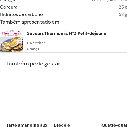
Gordura
25 g
Hidratos de carbono
52 g
Também apresentado em
Saveurs Thermomix N°3 Petit-déjeuner
8 Receitas
França
Também pode gostar...
Tarte amandine aux
Bredele
Quatre-quar