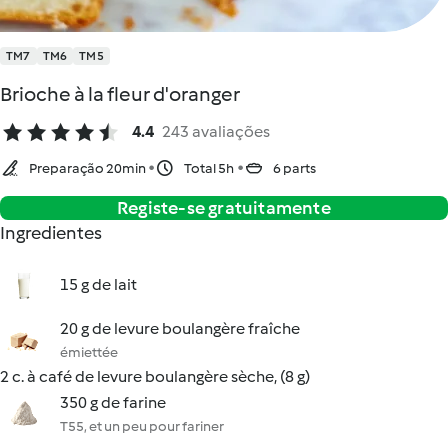
TM7
TM6
TM5
Brioche à la fleur d'oranger
4.4
243 avaliações
Preparação 20min
Total 5h
6 parts
Registe-se gratuitamente
Ingredientes
15 g de lait
20 g de levure boulangère fraîche
émiettée
2 c. à café de levure boulangère sèche, (8 g)
350 g de farine
T55, et un peu pour fariner