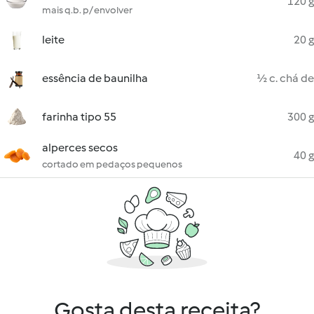
120 g
mais q.b. p/ envolver
leite
20 g
essência de baunilha
½ c. chá de
farinha tipo 55
300 g
alperces secos
40 g
cortado em pedaços pequenos
Gosta desta receita?