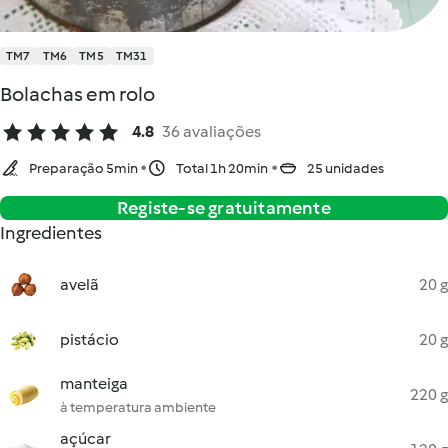
TM7
TM6
TM5
TM31
Bolachas em rolo
4.8
36 avaliações
Preparação 5min
Total 1h 20min
25 unidades
Registe-se gratuitamente
Ingredientes
avelã
20 g
pistácio
20 g
manteiga
220 g
à temperatura ambiente
açúcar