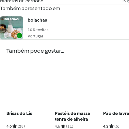
Hidratos de carbono
15 g
Também apresentado em
bolachas
10 Receitas
Portugal
Também pode gostar...
Brisas do Lis
Pastéis de massa
Pão de lavr
tenra de alheira
4.6
(28)
4.6
(11)
4.2
(5)