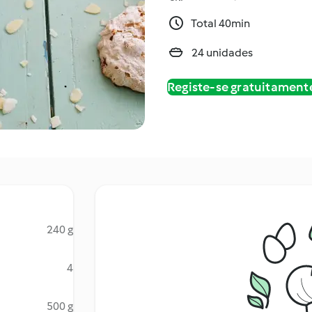
Total 40min
24 unidades
Registe-se gratuitament
240 g
4
500 g