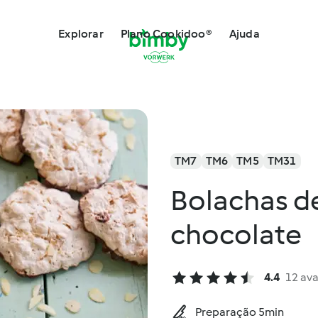
Explorar
Plano Cookidoo®
Ajuda
TM7
TM6
TM5
TM31
Bolachas d
chocolate
4.4
12 ava
Preparação 5min