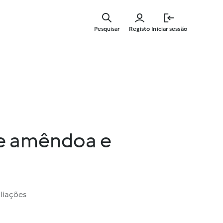
Saltar
para
Pesquisar
Registo
Iniciar sessão
o
conteúdo
principal
e amêndoa e
liações