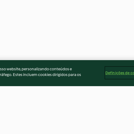
osso website, personalizando conteúdos e
Definições de c
ráfego. Estes incluem cookies dirigidos para os
Picado de abelha
Floresta negra