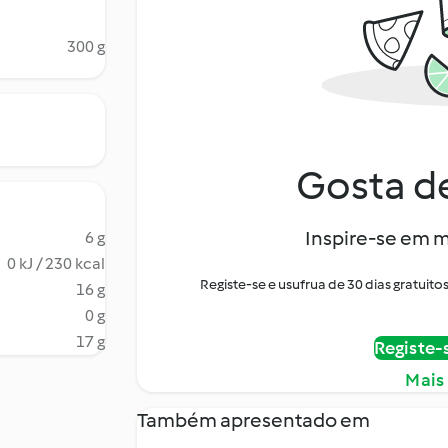
300 g
Gosta de
Inspire-se em m
6 g
0 kJ / 230 kcal
Registe-se e usufrua de 30 dias gratui
16 g
0 g
17 g
Registe-
Mais
Também apresentado em