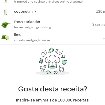
trimmed and cut into thin slices on the diagonal
coconut milk
120 g
fresh coriander
2 sprigs
leaves only, for garnishing
lime
1
cut into wedges, to serve
Gosta desta receita?
Inspire-se em mais de 100 000 receitas!