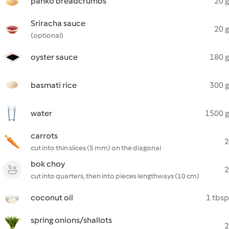
panko breadcrumbs
20 g
Sriracha sauce
20 g
(optional)
oyster sauce
180 g
basmati rice
300 g
water
1500 g
carrots
2
cut into thin slices (5 mm) on the diagonal
bok choy
2
cut into quarters, then into pieces lengthways (10 cm)
coconut oil
1 tbsp
spring onions/shallots
2