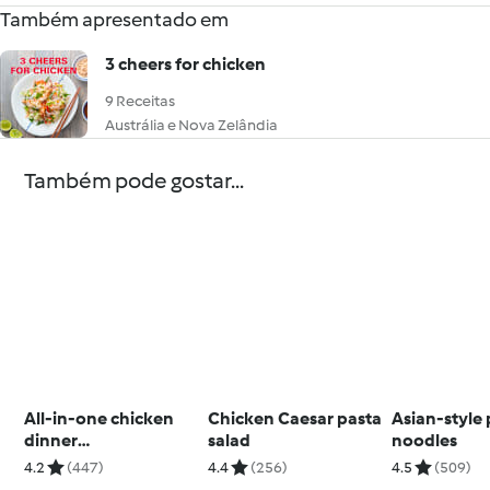
Também apresentado em
3 cheers for chicken
9 Receitas
Austrália e Nova Zelândia
Também pode gostar...
All-in-one chicken
Chicken Caesar pasta
Asian-style
dinner
salad
noodles
(Skinnymixers)
4.2
(447)
4.4
(256)
4.5
(509)