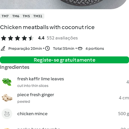
TM7
TM6
TM5
TM31
Chicken meatballs with coconut rice
4.4
552 avaliações
Preparação 20min
Total 35min
4 portions
Registe-se gratuitamente
Ingredientes
fresh kaffir lime leaves
4
cut into thin slices
piece fresh ginger
4 cm
peeled
chicken mince
500 g