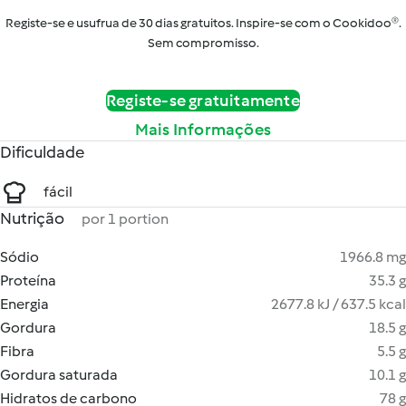
Registe-se e usufrua de 30 dias gratuitos. Inspire-se com o Cookidoo®.
Sem compromisso.
Registe-se gratuitamente
Mais Informações
Dificuldade
fácil
Nutrição
por 1 portion
Sódio
1966.8 mg
Proteína
35.3 g
Energia
2677.8 kJ / 637.5 kcal
Gordura
18.5 g
Fibra
5.5 g
Gordura saturada
10.1 g
Hidratos de carbono
78 g