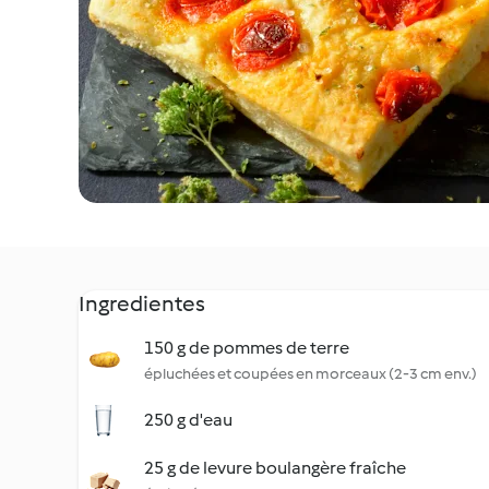
Ingredientes
150 g de pommes de terre
épluchées et coupées en morceaux (2-3 cm env.)
250 g d'eau
25 g de levure boulangère fraîche