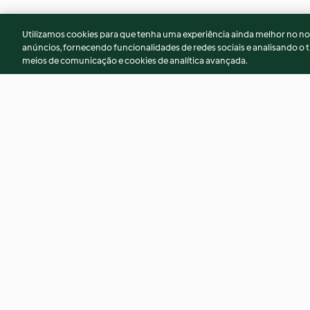
Utilizamos cookies para que tenha uma experiência ainda melhor no n
anúncios, fornecendo funcionalidades de redes sociais e analisando o t
meios de comunicação e cookies de analítica avançada.
Focaccia à l'oignon
Potion magique
4.2
(40)
3.1
(15)
© Copyright 2026
Termos de Utilização
Aviso sobre Proteção de D