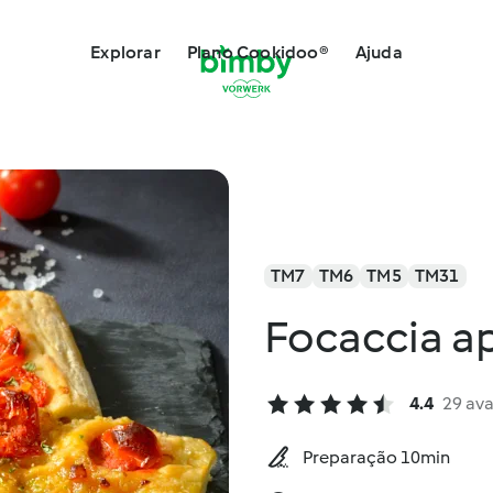
Explorar
Plano Cookidoo®
Ajuda
TM7
TM6
TM5
TM31
Focaccia a
4.4
29 ava
Preparação 10min