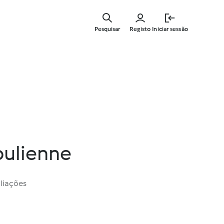
Saltar
para
Pesquisar
Registo
Iniciar sessão
o
conteúdo
principal
pulienne
liações