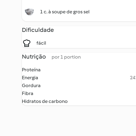
1 c. à soupe de gros sel
Dificuldade
fácil
Nutrição
por 1 portion
Proteína
Energia
24
Gordura
Fibra
Hidratos de carbono