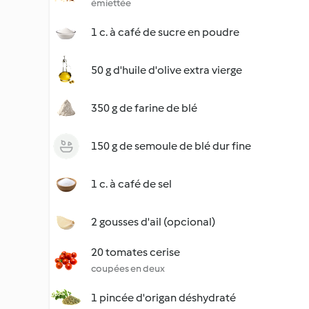
émiettée
1 c. à café de sucre en poudre
50 g d'huile d'olive extra vierge
350 g de farine de blé
150 g de semoule de blé dur fine
1 c. à café de sel
2 gousses d'ail (opcional)
20 tomates cerise
coupées en deux
1 pincée d'origan déshydraté