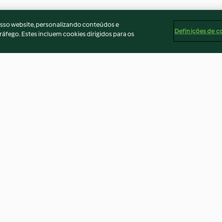
osso website, personalizando conteúdos e
Definições de c
ráfego. Estes incluem cookies dirigidos para os
Focaccia croustillante
Focaccia à la cr
4.2
(5)
3.7
(15)
ados
Aviso
Apoio legal
Cookies
Conteúdo do relató