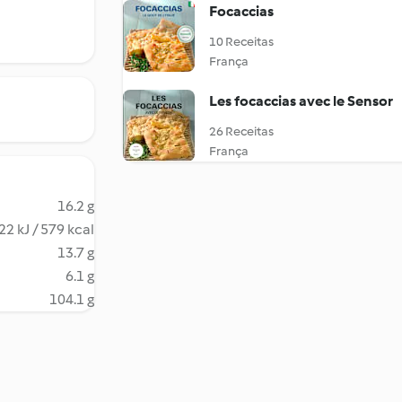
Focaccias
10 Receitas
França
Les focaccias avec le Sensor
26 Receitas
França
16.2 g
22 kJ / 579 kcal
13.7 g
6.1 g
104.1 g