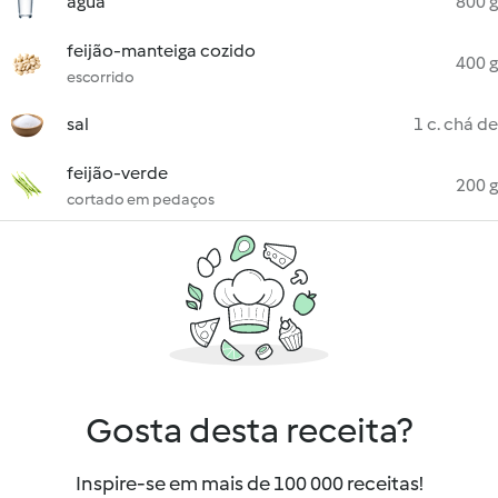
água
800 g
feijão-manteiga cozido
400 g
escorrido
sal
1 c. chá de
feijão-verde
200 g
cortado em pedaços
Gosta desta receita?
Inspire-se em mais de 100 000 receitas!