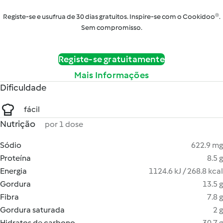
Registe-se e usufrua de 30 dias gratuitos. Inspire-se com o Cookidoo®.
Sem compromisso.
Registe-se gratuitamente
Mais Informações
Dificuldade
fácil
Nutrição
por 1 dose
Sódio
622.9 mg
Proteína
8.5 g
Energia
1124.6 kJ / 268.8 kcal
Gordura
13.5 g
Fibra
7.8 g
Gordura saturada
2 g
Hidratos de carbono
30.7 g