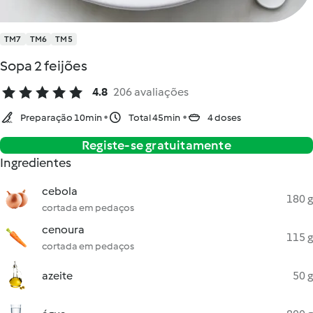
TM7
TM6
TM5
Sopa 2 feijões
4.8
206 avaliações
Preparação 10min
Total 45min
4 doses
Registe-se gratuitamente
Ingredientes
cebola
180 g
cortada em pedaços
cenoura
115 g
cortada em pedaços
azeite
50 g