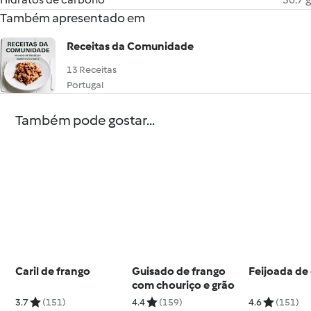
Também apresentado em
Receitas da Comunidade
13 Receitas
Portugal
Também pode gostar...
Caril de frango
Guisado de frango
Feijoada de
com chouriço e grão
3.7
(151)
4.4
(159)
4.6
(151)