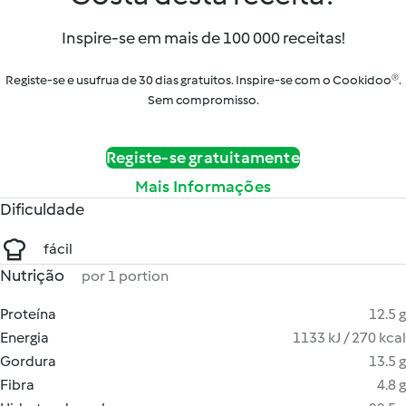
Inspire-se em mais de 100 000 receitas!
Registe-se e usufrua de 30 dias gratuitos. Inspire-se com o Cookidoo®.
Sem compromisso.
Registe-se gratuitamente
Mais Informações
Dificuldade
fácil
Nutrição
por 1 portion
Proteína
12.5 g
Energia
1133 kJ / 270 kcal
Gordura
13.5 g
Fibra
4.8 g