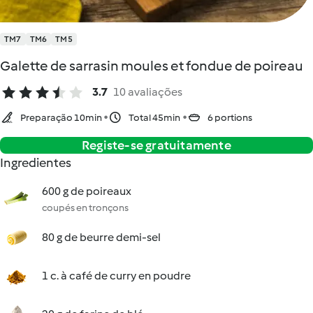
TM7
TM6
TM5
Galette de sarrasin moules et fondue de poireau
3.7
10 avaliações
Preparação 10min
Total 45min
6 portions
Registe-se gratuitamente
Ingredientes
600 g de poireaux
coupés en tronçons
80 g de beurre demi-sel
1 c. à café de curry en poudre