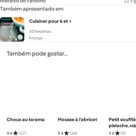
Hidratos de carbono
22.5 g
Também apresentado em
Cuisiner pour 6 et +
50 Receitas
França
Também pode gostar...
Choux au tarama
Mousse à l'abricot
Petit soufflé
pistache, c
chocolat
4.6
(17)
3.4
(26)
3.6
(5)