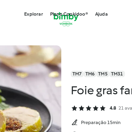
Explorar
Plano Cookidoo®
Ajuda
TM7
TM6
TM5
TM31
Foie gras fa
4.8
21 ava
Preparação 15min