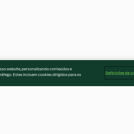
osso website, personalizando conteúdos e
Definições de c
ráfego. Estes incluem cookies dirigidos para os
Mousse à l'abricot
Mousse à l'abric