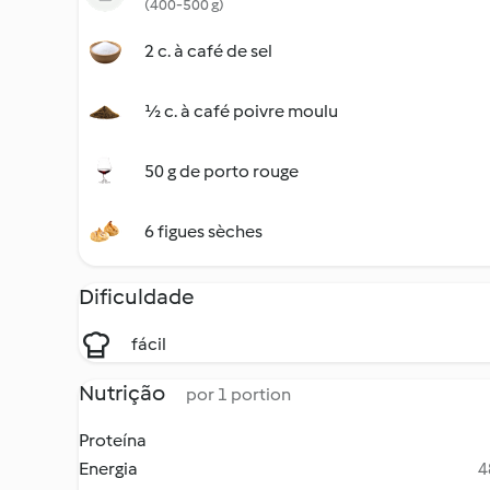
(400-500 g)
2 c. à café de sel
½ c. à café poivre moulu
50 g de porto rouge
6 figues sèches
Dificuldade
fácil
Nutrição
por 1 portion
Proteína
Energia
4