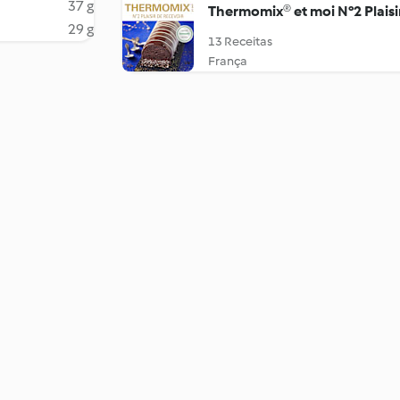
37 g
Thermomix® et moi N°2 Plaisi
29 g
13 Receitas
França