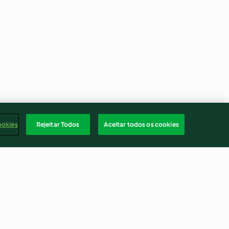
ookies
Rejeitar Todos
Aceitar todos os cookies
ot
Galette de sarrasin moules et
fondue de poireau