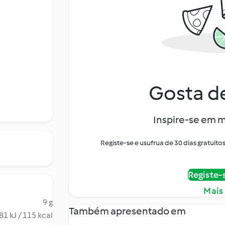
Gosta de
Inspire-se em m
Registe-se e usufrua de 30 dias gratui
Registe-
Mais
9 g
Também apresentado em
81 kJ / 115 kcal