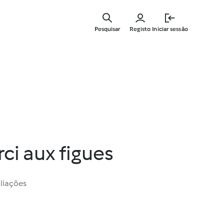
Saltar
para
Pesquisar
Registo
Iniciar sessão
o
conteúdo
principal
rci aux figues
liações