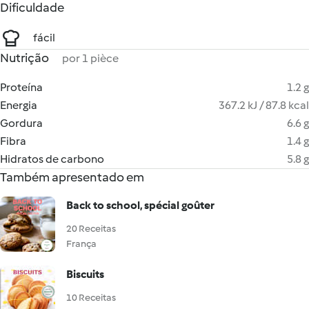
Dificuldade
fácil
Nutrição
por 1 pièce
Proteína
1.2 g
Energia
367.2 kJ / 87.8 kcal
Gordura
6.6 g
Fibra
1.4 g
Hidratos de carbono
5.8 g
Também apresentado em
Back to school, spécial goûter
20 Receitas
França
Biscuits
10 Receitas