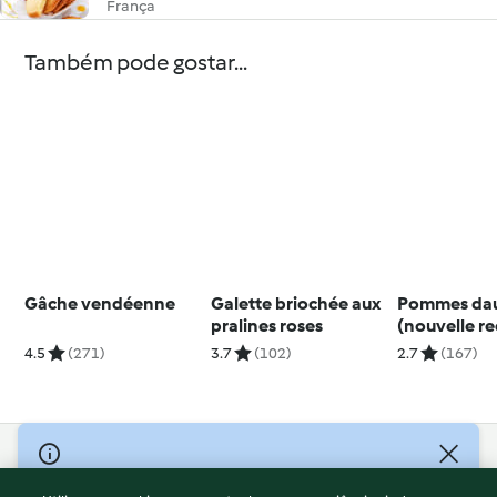
França
Também pode gostar...
Gâche vendéenne
Galette briochée aux
Pommes da
pralines roses
(nouvelle re
4.5
(271)
3.7
(102)
2.7
(167)
© Copyright 2026