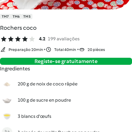
TM7
TM6
TM5
Rochers coco
4.2
199 avaliações
Preparação 20min
Total 40min
20 pièces
Registe-se gratuitamente
Ingredientes
200 g de noix de coco râpée
100 g de sucre en poudre
3 blancs d'œufs