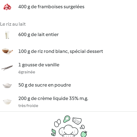
400 g de framboises surgelées
Le riz au lait
600 g de lait entier
100 g de riz rond blanc, spécial dessert
1 gousse de vanille
égrainée
50 g de sucre en poudre
200 g de crème liquide 35% m.g.
très froide