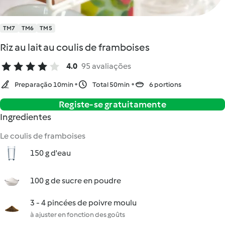
TM7
TM6
TM5
Riz au lait au coulis de framboises
4.0
95 avaliações
Preparação 10min
Total 50min
6 portions
Registe-se gratuitamente
Ingredientes
Le coulis de framboises
150 g d'eau
100 g de sucre en poudre
3 - 4 pincées de poivre moulu
à ajuster en fonction des goûts