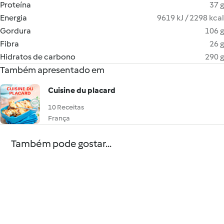
Proteína
37 g
Energia
9619 kJ / 2298 kcal
Gordura
106 g
Fibra
26 g
Hidratos de carbono
290 g
Também apresentado em
Cuisine du placard
10 Receitas
França
Também pode gostar...