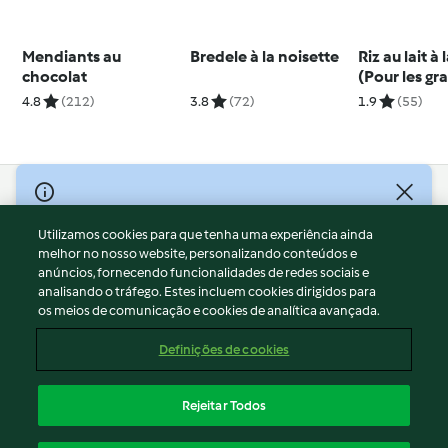
Mendiants au
Bredele à la noisette
Riz au lait à 
chocolat
(Pour les gra
tout-petits)
4.8
(212)
3.8
(72)
1.9
(55)
© Copyright 2026
Utilizamos cookies para que tenha uma experiência ainda
Termos de Utilização
melhor no nosso website, personalizando conteúdos e
Aviso sobre Proteção de Dados
anúncios, fornecendo funcionalidades de redes sociais e
Aviso
analisando o tráfego. Estes incluem cookies dirigidos para
os meios de comunicação e cookies de analítica avançada.
Apoio legal
Cookies
Definições de cookies
Conteúdo do relatório
Rescisão do contrato
Rejeitar Todos
Declaração de acessibilidade