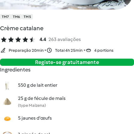
TM7
TM6
TM5
Crème catalane
4.4
263 avaliações
Preparação 20min
Total 4h 25min
4 portions
Registe-se gratuitamente
Ingredientes
550 g de lait entier
25 g de fécule de maïs
(type Maïzena)
5 jaunes d'œufs