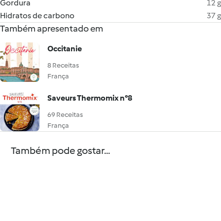
Gordura
12 g
Hidratos de carbono
37 g
Também apresentado em
Occitanie
8 Receitas
França
Saveurs Thermomix n°8
69 Receitas
França
Também pode gostar...