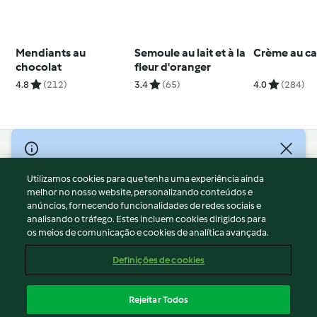
Mendiants au
Semoule au lait et à la
Crème au ca
chocolat
fleur d'oranger
4.8
(212)
3.4
(65)
4.0
(284)
© Copyright 2026
Utilizamos cookies para que tenha uma experiência ainda
Termos de Utilização
melhor no nosso website, personalizando conteúdos e
Aviso sobre Proteção de Dados
anúncios, fornecendo funcionalidades de redes sociais e
Aviso
analisando o tráfego. Estes incluem cookies dirigidos para
os meios de comunicação e cookies de analítica avançada.
Apoio legal
Cookies
Definições de cookies
Conteúdo do relatório
Rescisão do contrato
Rejeitar Todos
Declaração de acessibilidade