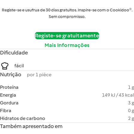
Registe-se e usufrua de 30 dias gratuitos. Inspire-se com o Cookidoo®.
Sem compromisso.
Registe-se gratuitamente
Mais Informações
Dificuldade
fácil
Nutrição
por 1 pièce
Proteína
1 g
Energia
149 kJ / 43 kcal
Gordura
3 g
Fibra
0 g
Hidratos de carbono
2 g
Também apresentado em