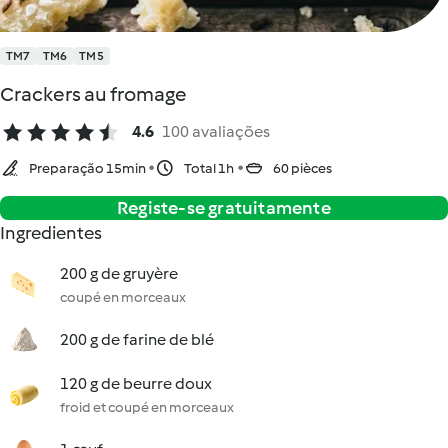
TM7
TM6
TM5
Crackers au fromage
4.6
100 avaliações
Preparação 15min
Total 1h
60 pièces
Registe-se gratuitamente
Ingredientes
200 g de gruyère
coupé en morceaux
200 g de farine de blé
120 g de beurre doux
froid et coupé en morceaux