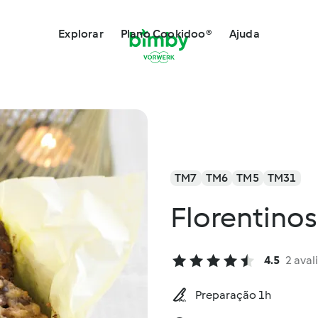
Explorar
Plano Cookidoo®
Ajuda
TM7
TM6
TM5
TM31
Florentinos
4.5
2 aval
Preparação 1h