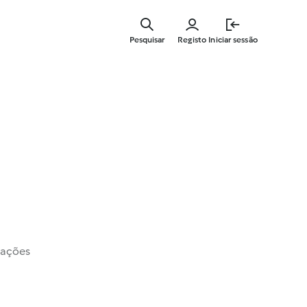
Saltar
para
Pesquisar
Registo
Iniciar sessão
o
conteúdo
principal
iações