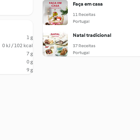
Faça em casa
11 Receitas
Portugal
Natal tradicional
1 g
0 kJ / 102 kcal
37 Receitas
Portugal
7 g
0 g
9 g