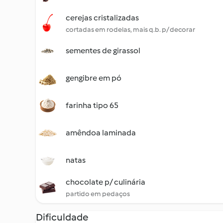
cerejas cristalizadas
cortadas em rodelas, mais q.b. p/ decorar
sementes de girassol
gengibre em pó
farinha tipo 65
amêndoa laminada
natas
chocolate p/ culinária
partido em pedaços
Dificuldade