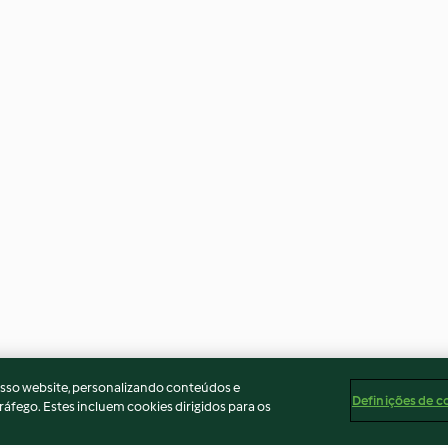
osso website, personalizando conteúdos e
Definições de c
ráfego. Estes incluem cookies dirigidos para os