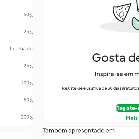
50 g
25 g
1 c. chá de
Gosta de
25 g
Inspire-se em m
100 g
Registe-se e usufrua de 30 dias gratui
50 g
Registe-
200 g
Mais
Também apresentado em