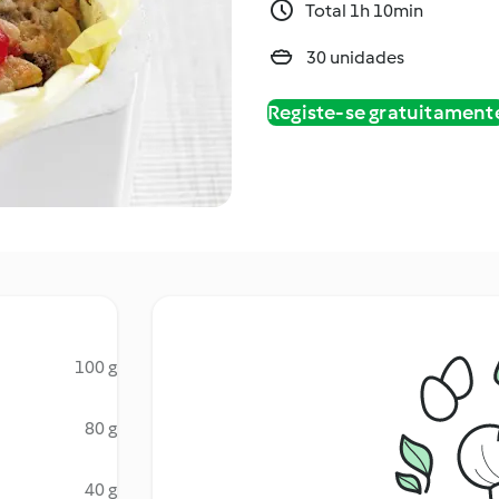
Total 1h 10min
30 unidades
Registe-se gratuitament
100 g
80 g
40 g