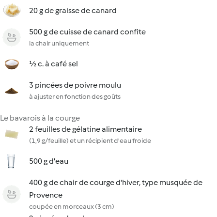
20 g de graisse de canard
500 g de cuisse de canard confite
la chair uniquement
½ c. à café sel
3 pincées de poivre moulu
à ajuster en fonction des goûts
Le bavarois à la courge
2 feuilles de gélatine alimentaire
(1,9 g/feuille) et un récipient d'eau froide
500 g d'eau
400 g de chair de courge d'hiver, type musquée de
Provence
coupée en morceaux (3 cm)