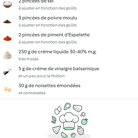
2 pincées de sel
à ajuster en fonction des goûts
3 pincées de poivre moulu
à ajuster en fonction des goûts
2 pincées de piment d'Espelette
à ajuster en fonction des goûts
250 g de crème liquide 30-40% m.g.
très froide
5 g de crème de vinaigre balsamique
et un peu pour la finition
30 g de noisettes émondées
et concassées