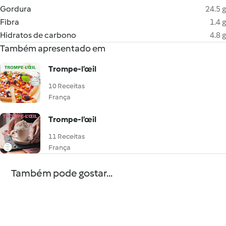
Gordura
24.5 g
Fibra
1.4 g
Hidratos de carbono
4.8 g
Também apresentado em
Trompe-l’œil
10 Receitas
França
Trompe-l’œil
11 Receitas
França
Também pode gostar...