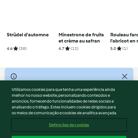
Strüdel d'automne
Minestrone de fruits
Rouleau farc
et crème au safran
l'abricot en
pancetta (Au
4.6
(38)
4.7
(12)
5.0
(1)
© Copyright 2026
Utilizamos cookies para que tenha uma experiência ainda
Termos de Utilização
melhor no nosso website, personalizando conteúdos e
Aviso sobre Proteção de Dados
anúncios, fornecendo funcionalidades de redes sociais e
Aviso
analisando o tráfego. Estes incluem cookies dirigidos para
os meios de comunicação e cookies de analítica avançada.
Apoio legal
Cookies
Definições de cookies
Conteúdo do relatório