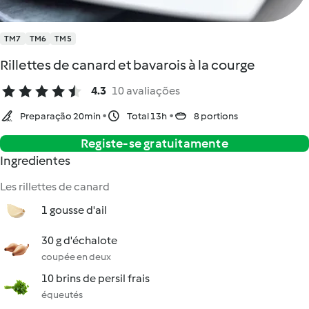
TM7
TM6
TM5
Rillettes de canard et bavarois à la courge
4.3
10 avaliações
Preparação 20min
Total 13h
8 portions
Registe-se gratuitamente
Ingredientes
Les rillettes de canard
1 gousse d'ail
30 g d'échalote
coupée en deux
10 brins de persil frais
équeutés