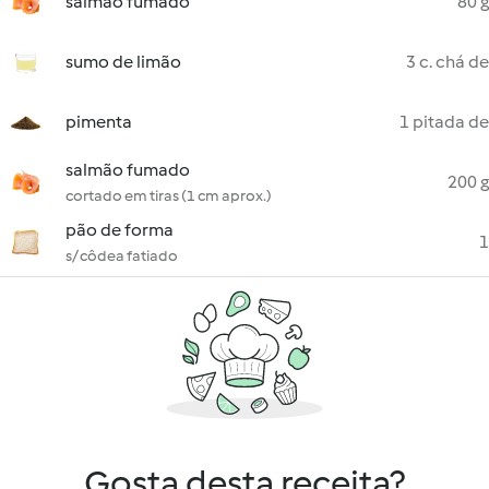
salmão fumado
80 g
sumo de limão
3 c. chá de
pimenta
1 pitada de
salmão fumado
200 g
cortado em tiras (1 cm aprox.)
pão de forma
1
s/ côdea fatiado
Gosta desta receita?