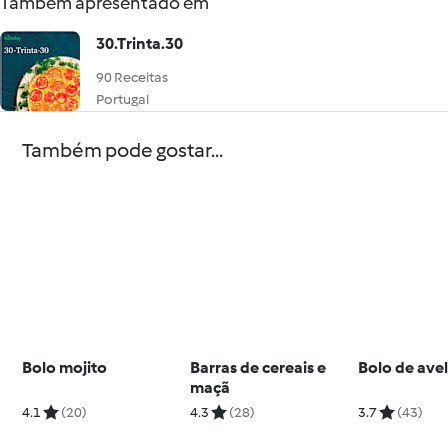
Também apresentado em
30.Trinta.30
90 Receitas
Portugal
Também pode gostar...
Bolo mojito
Barras de cereais e
Bolo de avel
maçã
4.1
(20)
4.3
(28)
3.7
(43)