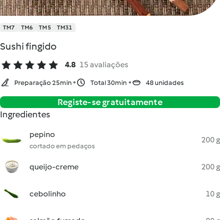
TM7
TM6
TM5
TM31
Sushi fingido
4.8
15 avaliações
Preparação 25min
Total 30min
48 unidades
Registe-se gratuitamente
Ingredientes
pepino
200 g
cortado em pedaços
queijo-creme
200 g
cebolinho
10 g