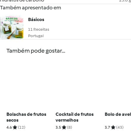
Também apresentado em
Básicos
11 Receitas
Portugal
Também pode gostar...
Bolachas de frutos
Cocktail de frutos
Bolo de avel
secos
vermelhos
4.6
(12)
3.5
(8)
3.7
(43)