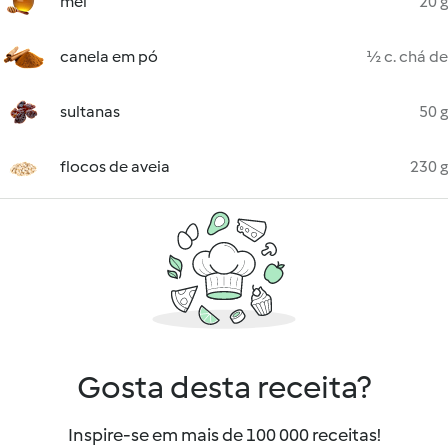
mel
20 g
canela em pó
½ c. chá de
sultanas
50 g
flocos de aveia
230 g
Gosta desta receita?
Inspire-se em mais de 100 000 receitas!