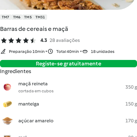
TM7
TM6
TM5
TM31
Barras de cereais e maçã
4.3
28 avaliações
Preparação 10min
Total 40min
18 unidades
Registe-se gratuitamente
Ingredientes
maçã reineta
350 g
cortada em cubos
manteiga
150 g
açúcar amarelo
170 g