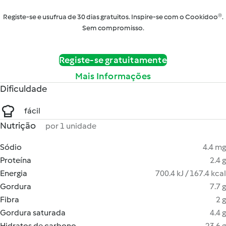
Registe-se e usufrua de 30 dias gratuitos. Inspire-se com o Cookidoo®.
Sem compromisso.
Registe-se gratuitamente
Mais Informações
Dificuldade
fácil
Nutrição
por 1 unidade
Sódio
4.4 mg
Proteína
2.4 g
Energia
700.4 kJ / 167.4 kcal
Gordura
7.7 g
Fibra
2 g
Gordura saturada
4.4 g
Hidratos de carbono
23.6 g