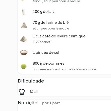
fondu, et un peu pour le moule
100 g de lait
70 g de farine de blé
et un peu pour le moule
1 c. à café de levure chimique
(1/2 sachet)
1 pincée de sel
800 g de pommes
coupées en fines tranches à la mandoline
Dificuldade
fácil
Nutrição
por 1 part