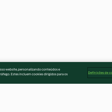
osso website, personalizando conteúdos e
Definições de c
ráfego. Estes incluem cookies dirigidos para os