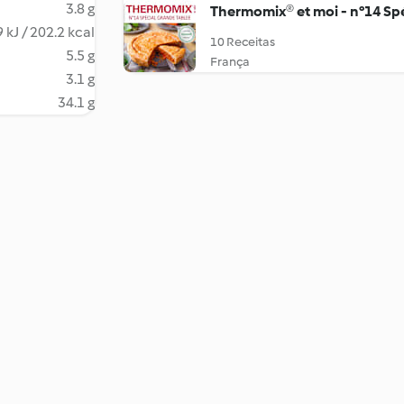
3.8 g
Thermomix® et moi - n°14 Spé
 kJ / 202.2 kcal
10 Receitas
5.5 g
França
3.1 g
34.1 g