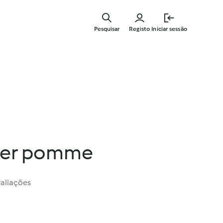
Saltar
para
Pesquisar
Registo
Iniciar sessão
o
conteúdo
principal
per pomme
valiações