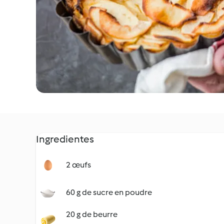
Ingredientes
2 œufs
60 g de sucre en poudre
20 g de beurre