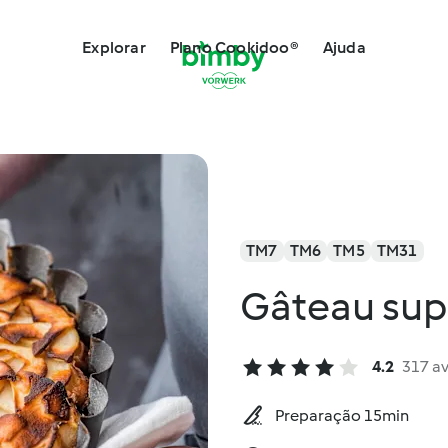
Explorar
Plano Cookidoo®
Ajuda
TM7
TM6
TM5
TM31
Gâteau su
4.2
317 a
Preparação 15min