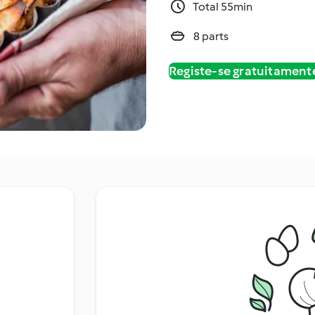
Total 55min
8 parts
Registe-se gratuitament