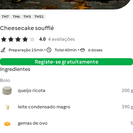
TM7
TM6
TM5
TM31
Cheesecake soufflé
4.0
4 avaliações
Preparação 15min
Total 40min
6 doses
Registe-se gratuitamente
Ingredientes
Bolo
queijo ricota
200 g
leite condensado magro
390 g
gemas de ovo
5