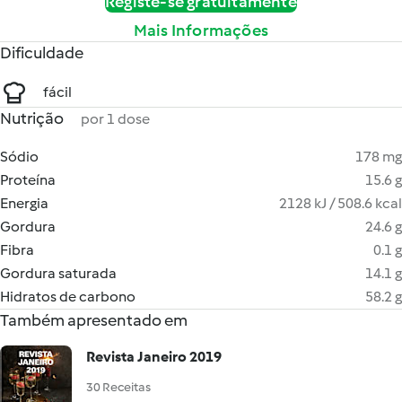
Registe-se gratuitamente
Mais Informações
Dificuldade
fácil
Nutrição
por 1 dose
Sódio
178 mg
Proteína
15.6 g
Energia
2128 kJ / 508.6 kcal
Gordura
24.6 g
Fibra
0.1 g
Gordura saturada
14.1 g
Hidratos de carbono
58.2 g
Também apresentado em
Revista Janeiro 2019
30 Receitas