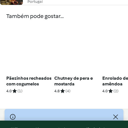
Portugal
Também pode gostar...
Pãezinhos recheados
Chutney de pera e
Enrolado d
com cogumelos
mostarda
amêndoa
4.0
(1)
4.8
(4)
4.0
(2)
© Copyright 2026