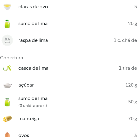
claras de ovo
5
sumo de lima
20 g
raspa de lima
1 c. chá de
Cobertura
casca de lima
1 tira de
açúcar
120 g
sumo de lima
50 g
(3 unid. aprox.)
manteiga
70 g
ovos
3