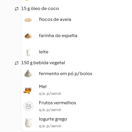
15 g óleo de coco
flocos de aveia
farinha de espelta
leite
150 g bebida vegetal
fermento em pó p/ bolos
Mel
q.b. p/ servir
Frutos vermelhos
q.b. p/ servir
Iogurte grego
q.b. p/ servir