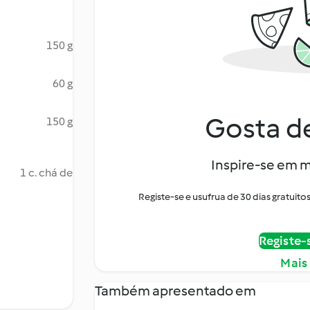
150 g
60 g
Gosta de
150 g
Inspire-se em m
1 c. chá de
Registe-se e usufrua de 30 dias gratui
Registe-
Mais
Também apresentado em