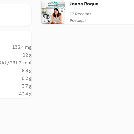
Joana Roque
13 Receitas
Portugal
133.4 mg
12 g
 kJ / 291.2 kcal
8.8 g
6.2 g
3.7 g
43.4 g