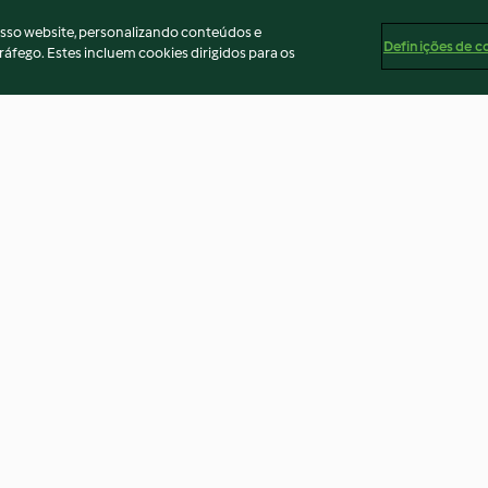
osso website, personalizando conteúdos e
Definições de c
ráfego. Estes incluem cookies dirigidos para os
boesa
Espuma de maracujá
Shot de gengibr
2.8
(15)
4.6
(59)
ados
Aviso
Apoio legal
Cookies
Conteúdo do relató