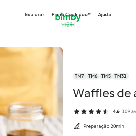
Explorar
Plano Cookidoo®
Ajuda
TM7
TM6
TM5
TM31
Waffles de 
4.6
109 a
Preparação 20min