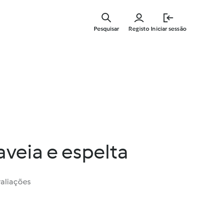
Saltar
para
Pesquisar
Registo
Iniciar sessão
o
conteúdo
principal
aveia e espelta
valiações