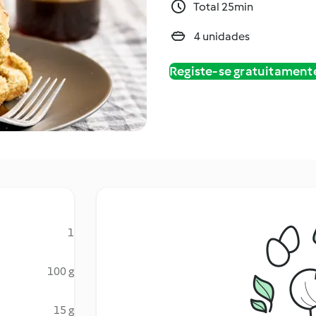
Total 25min
4 unidades
Registe-se gratuitament
1
100 g
15 g