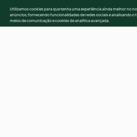
Utilizamos cookies para que tenha uma experiência ainda melhor no n
anúncios, fornecendo funcionalidades de redes sociais e analisando o t
meios de comunicação e cookies de analítica avançada.
Croquetes de atum
Bavaroise de fram
4.5
(85)
3.9
(9)
© Copyright 2026
Termos de Utilização
Aviso sobre Proteção de D