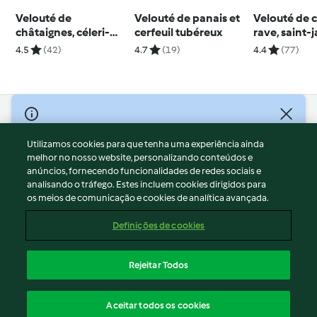
Velouté de
Velouté de panais et
Velouté de c
châtaignes, céleri-
cerfeuil tubéreux
rave, saint-
rave et noisettes
lard
4.5
(42)
4.7
(19)
4.4
(77)
© Copyright 2026
Utilizamos cookies para que tenha uma experiência ainda
Termos de Utilização
melhor no nosso website, personalizando conteúdos e
Aviso sobre Proteção de Dados
anúncios, fornecendo funcionalidades de redes sociais e
Aviso
analisando o tráfego. Estes incluem cookies dirigidos para
os meios de comunicação e cookies de analítica avançada.
Apoio legal
Cookies
Definições de cookies
Conteúdo do relatório
Rescisão do contrato
Rejeitar Todos
Declaração de acessibilidade
Português
Aceitar todos os cookies