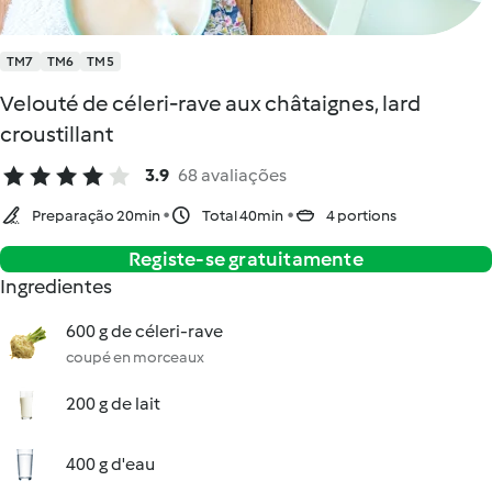
TM7
TM6
TM5
Velouté de céleri-rave aux châtaignes, lard
croustillant
3.9
68 avaliações
Preparação 20min
Total 40min
4 portions
Registe-se gratuitamente
Ingredientes
600 g de céleri-rave
coupé en morceaux
200 g de lait
400 g d'eau