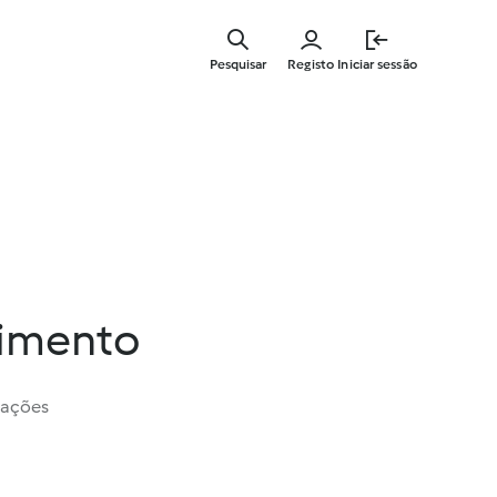
Saltar
para
Pesquisar
Registo
Iniciar sessão
o
conteúdo
principal
pimento
iações