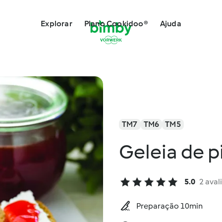
Explorar
Plano Cookidoo®
Ajuda
TM7
TM6
TM5
Geleia de 
5.0
2 aval
Preparação 10min