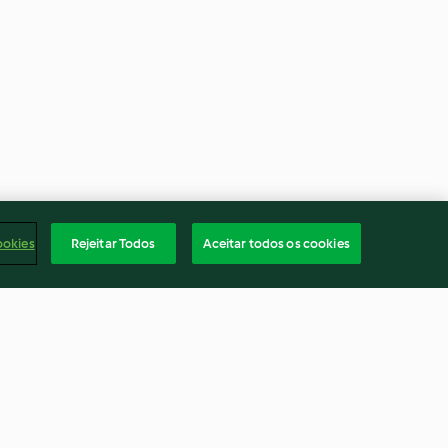
ookies
Rejeitar Todos
Aceitar todos os cookies
as amarelas
Casinhas de bolachas de
 e creme
gengibre