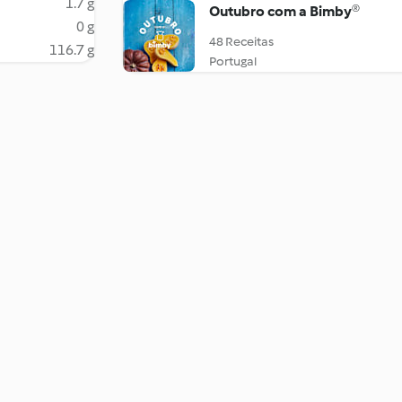
1.7 g
Outubro com a Bimby®
0 g
48 Receitas
116.7 g
Portugal