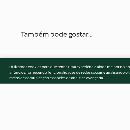
Também pode gostar...
Utilizamos cookies para que tenha uma experiência ainda melhor no n
anúncios, fornecendo funcionalidades de redes sociais e analisando o t
meios de comunicação e cookies de analítica avançada.
Molho béarnaise
Brigadeiro de lima
framboesas