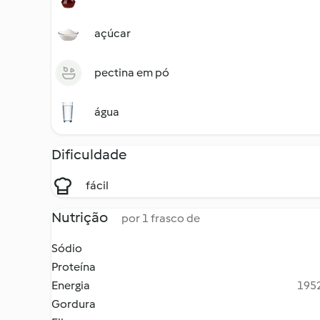
açúcar
pectina em pó
água
Dificuldade
fácil
Nutrição
por 1 frasco de
Sódio
Proteína
Energia
1952
Gordura