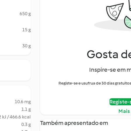
650 g
15 g
30 g
Gosta de
Inspire-se em m
Registe-se e usufrua de 30 dias gratui
Registe-
10.6 mg
1.1 g
Mais
 kJ / 466.6 kcal
Também apresentado em
0.3 g