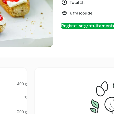
Total 1h
6 frascos de
Registe-se gratuitament
400 g
3
300 g