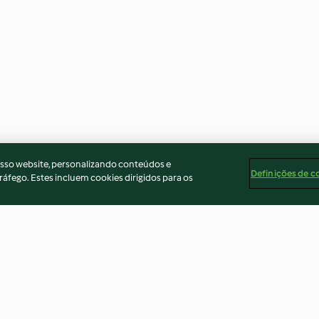
osso website, personalizando conteúdos e
Definições de c
ráfego. Estes incluem cookies dirigidos para os
 com
Nevadas
Sopa de lentilh
com almôndegas