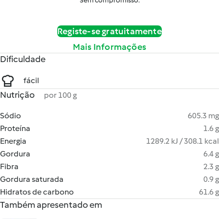
Sem compromisso.
Registe-se gratuitamente
Mais Informações
Dificuldade
fácil
Nutrição
por 100 g
Sódio
605.3 mg
Proteína
1.6 g
Energia
1289.2 kJ / 308.1 kcal
Gordura
6.4 g
Fibra
2.3 g
Gordura saturada
0.9 g
Hidratos de carbono
61.6 g
Também apresentado em