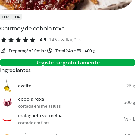
TM7
TM6
Chutney de cebola roxa
4.9
143 avaliações
Preparação 10min
Total 24h
400 g
Registe-se gratuitamente
Ingredientes
azeite
25 g
cebola roxa
500 g
cortada em meias luas
malagueta vermelha
½ - 1
cortada em tiras