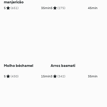
manjericão
5
(651)
35min
5
(275)
45min
Molho béchamel
Arroz basmati
5
(430)
15min
3
(342)
35min