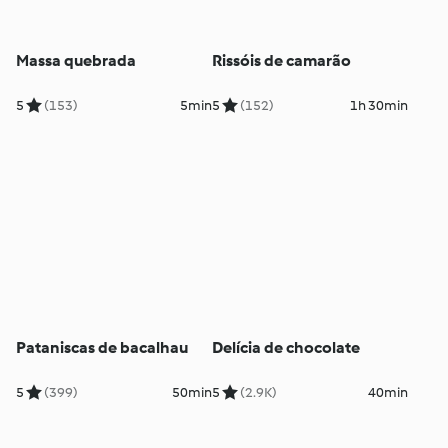
Massa quebrada
Rissóis de camarão
5
(153)
5min
5
(152)
1h 30min
Pataniscas de bacalhau
Delícia de chocolate
5
(399)
50min
5
(2.9K)
40min