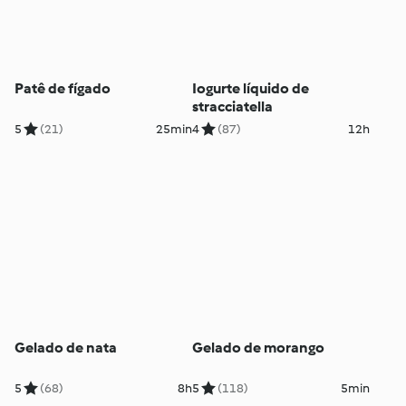
Patê de fígado
Iogurte líquido de
stracciatella
5
(21)
25min
4
(87)
12h
Gelado de nata
Gelado de morango
5
(68)
8h
5
(118)
5min