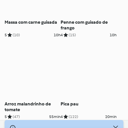
Massa com carne guisada
Penne com guisado de
frango
5
(10)
10h
4
(15)
10h
Arroz malandrinho de
Pica pau
tomate
5
(47)
55min
4
(122)
20min