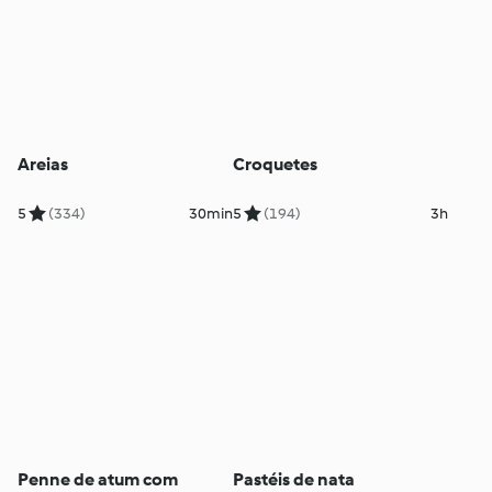
Areias
Croquetes
5
(334)
30min
5
(194)
3h
Penne de atum com
Pastéis de nata