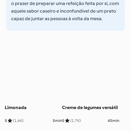
o prazer de preparar uma refeição feita por si, com
aquele sabor caseiro e inconfundível de um prato
capaz de juntar as pessoas à volta da mesa.
Limonada
Creme de legumes versátil
5
(1.6K)
5min
5
(1.7K)
45min