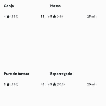
Canja
Massa
4
(354)
55min
5
(48)
25min
Puré de batata
Esparregado
5
(126)
45min
5
(313)
20min