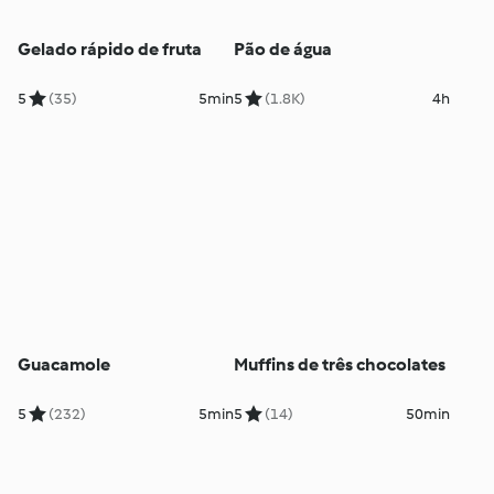
Gelado rápido de fruta
Pão de água
5
(35)
5min
5
(1.8K)
4h
Guacamole
Muffins de três chocolates
5
(232)
5min
5
(14)
50min