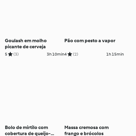
Goulash em molho
Pão com pesto a vapor
picante de cerveja
5
(3)
3h 10min
4
(2)
1h 15min
Bolo de mirtilo com
Massa cremosa com
cobertura de queijo-
frango e brócolos