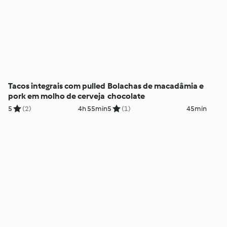
Tacos integrais com pulled
Bolachas de macadâmia e
pork em molho de cerveja
chocolate
5
(2)
4h 55min
5
(1)
45min