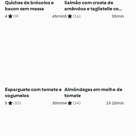
Quiches de brócolos e
Salmão com crosta de
bacon sem massa
amêndoa e tagliatelle com
espargos
4
(9)
45min
5
(16)
35min
Esparguete com tomate e
Almôndegas em molho de
cogumelos
tomate
5
(53)
30min
4
(34)
1h 10min