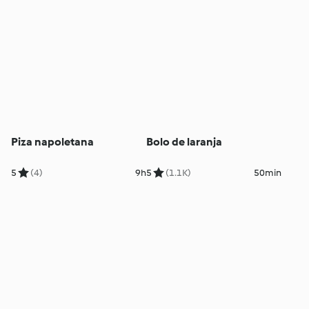
Piza napoletana
Bolo de laranja
5
(4)
9h
5
(1.1K)
50min