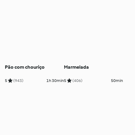
Pão com chouriço
Marmelada
5
(943)
1h 30min
5
(406)
50min