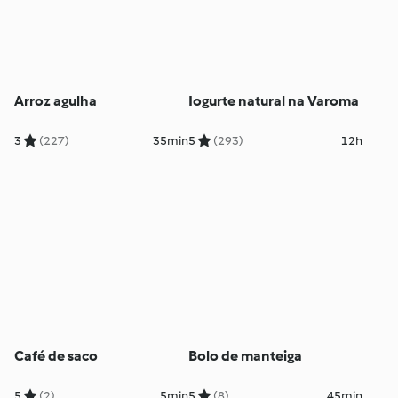
Arroz agulha
Iogurte natural na Varoma
3
(227)
35min
5
(293)
12h
Café de saco
Bolo de manteiga
5
(2)
5min
5
(8)
45min