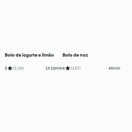
Bolo de iogurte e limão
Bolo de noz
5
(1.1K)
1h 10min
4
(157)
45min