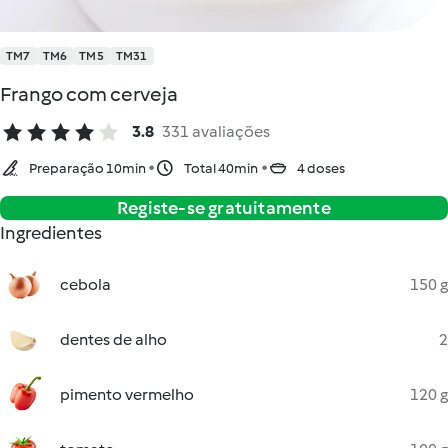
TM7
TM6
TM5
TM31
Frango com cerveja
3.8
331 avaliações
Preparação 10min
Total 40min
4 doses
Registe-se gratuitamente
Ingredientes
cebola
150 g
dentes de alho
2
pimento vermelho
120 g