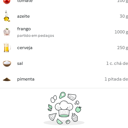
tomate
100 g
azeite
30 g
frango
1000 g
partido em pedaços
cerveja
250 g
sal
1 c. chá de
pimenta
1 pitada de