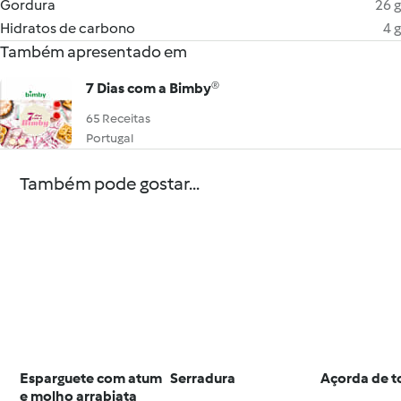
Gordura
26 g
Hidratos de carbono
4 g
Também apresentado em
7 Dias com a Bimby®
65 Receitas
Portugal
Também pode gostar...
Esparguete com atum
Serradura
Açorda de 
e molho arrabiata