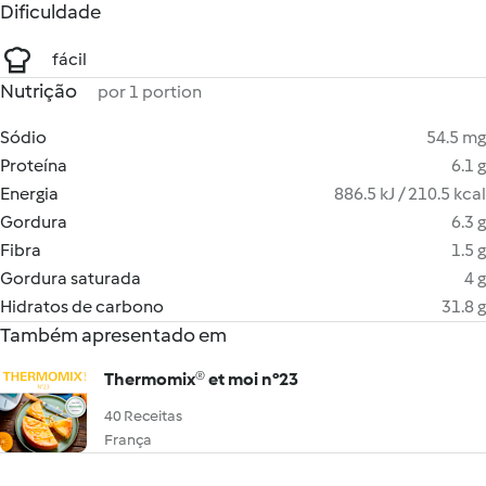
Dificuldade
fácil
Nutrição
por 1 portion
Sódio
54.5 mg
Proteína
6.1 g
Energia
886.5 kJ / 210.5 kcal
Gordura
6.3 g
Fibra
1.5 g
Gordura saturada
4 g
Hidratos de carbono
31.8 g
Também apresentado em
Thermomix® et moi n°23
40 Receitas
França