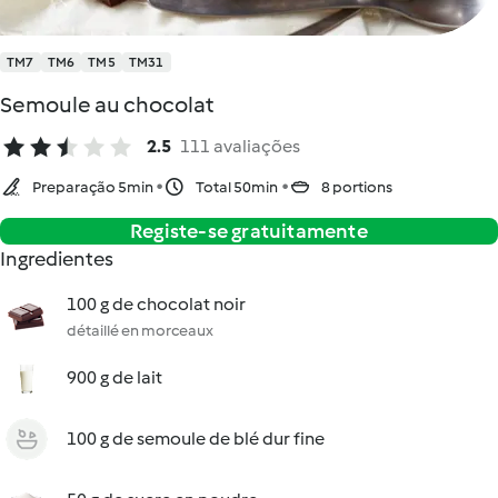
TM7
TM6
TM5
TM31
Semoule au chocolat
2.5
111 avaliações
Preparação 5min
Total 50min
8 portions
Registe-se gratuitamente
Ingredientes
100 g de chocolat noir
détaillé en morceaux
900 g de lait
100 g de semoule de blé dur fine