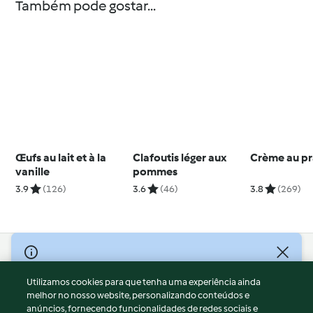
Também pode gostar...
Œufs au lait et à la
Clafoutis léger aux
Crème au pr
vanille
pommes
3.9
(126)
3.6
(46)
3.8
(269)
© Copyright 2026
Utilizamos cookies para que tenha uma experiência ainda
Termos de Utilização
melhor no nosso website, personalizando conteúdos e
Aviso sobre Proteção de Dados
anúncios, fornecendo funcionalidades de redes sociais e