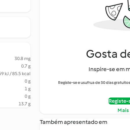
Gosta de
30.8 mg
0.7 g
Inspire-se em m
9 kJ / 85.5 kcal
0 g
Registe-se e usufrua de 30 dias gratui
1 g
0 g
Registe-
13.7 g
Mais
Também apresentado em