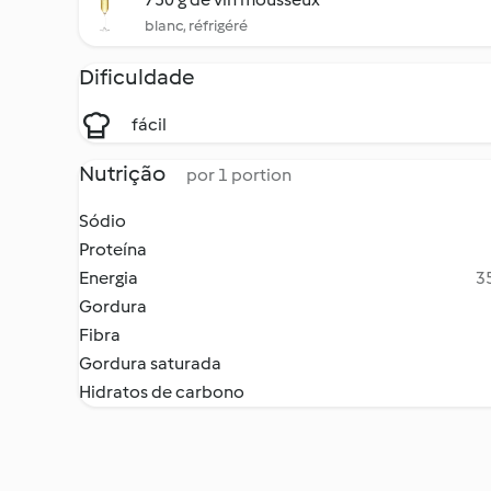
blanc, réfrigéré
Dificuldade
fácil
Nutrição
por 1 portion
Sódio
Proteína
Energia
35
Gordura
Fibra
Gordura saturada
Hidratos de carbono