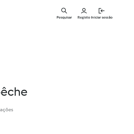
Saltar
para
Pesquisar
Registo
Iniciar sessão
o
conteúdo
principal
 pêche
iações