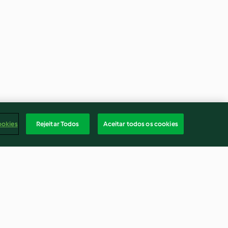
ookies
Rejeitar Todos
Aceitar todos os cookies
us-vide et
Caipirinha de mangue
mes