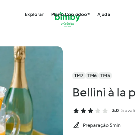
Explorar
Plano Cookidoo®
Ajuda
TM7
TM6
TM5
Bellini à la
3.0
5 aval
Preparação 5min