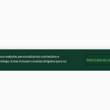
osso website, personalizando conteúdos e
Definições de c
ráfego. Estes incluem cookies dirigidos para os
e et aux
Biscuits apéritifs 'fantômes'
Côte de porc so
salade de pom