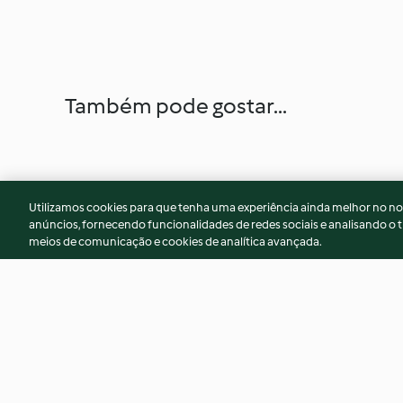
Também pode gostar...
Utilizamos cookies para que tenha uma experiência ainda melhor no n
anúncios, fornecendo funcionalidades de redes sociais e analisando o t
meios de comunicação e cookies de analítica avançada.
Osso-buco cuisson lente et
Trifle au Champagn
risotto au safran
fruits rouges