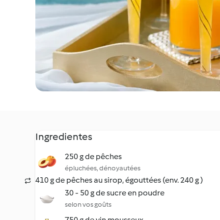
Ingredientes
250 g de pêches
épluchées, dénoyautées
410 g de pêches au sirop, égouttées (env. 240 g )
30 - 50 g de sucre en poudre
selon vos goûts
750 g de vin mousseux